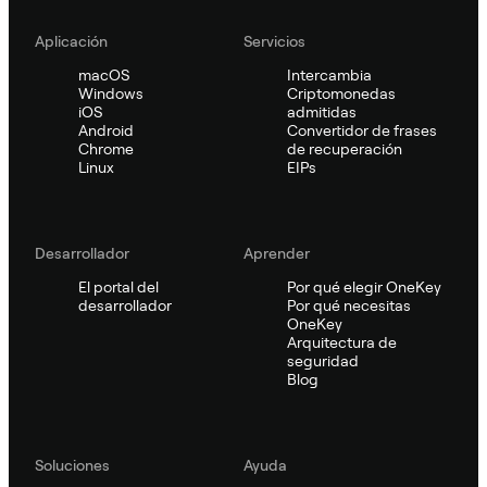
Aplicación
Servicios
macOS
Intercambia
Windows
Criptomonedas
iOS
admitidas
Android
Convertidor de frases
Chrome
de recuperación
Linux
EIPs
Desarrollador
Aprender
El portal del
Por qué elegir OneKey
desarrollador
Por qué necesitas
OneKey
Arquitectura de
seguridad
Blog
Soluciones
Ayuda