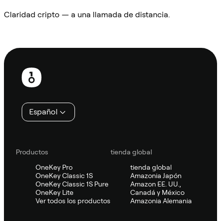
Claridad cripto — a una llamada de distancia.
Preguntar a Sifu
Pie
de
página
Español
Productos
tienda global
OneKey Pro
tienda global
OneKey Classic 1S
Amazonia Japón
OneKey Classic 1S Pure
Amazon EE. UU.,
OneKey Lite
Canadá y México
Ver todos los productos
Amazonia Alemania