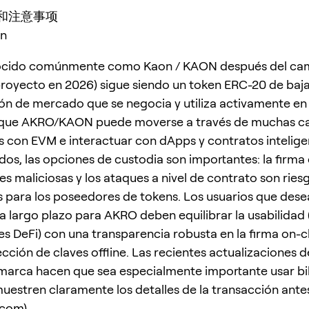
议和注意事项
ón
cido comúnmente como Kaon / KAON después del ca
royecto en 2026) sigue siendo un token ERC-20 de baj
ión de mercado que se negocia y utiliza activamente en l
 que AKRO/KAON puede moverse a través de muchas c
 con EVM e interactuar con dApps y contratos intelige
dos, las opciones de custodia son importantes: la firma 
s maliciosas y los ataques a nivel de contrato son ries
s para los poseedores de tokens. Los usuarios que des
a largo plazo para AKRO deben equilibrar la usabilidad 
es DeFi) con una transparencia robusta en la firma on-c
cción de claves offline. Las recientes actualizaciones de
arca hacen que sea especialmente importante usar bil
muestren claramente los detalles de la transacción antes
.com
)