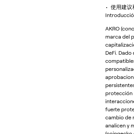
• 使用建
Introducci
AKRO (cono
marca del p
capitalizac
DeFi. Dado
compatibles
personaliza
aprobacione
persistente
protección 
interaccion
fuerte prote
cambio de m
analicen y 
(
coingecko