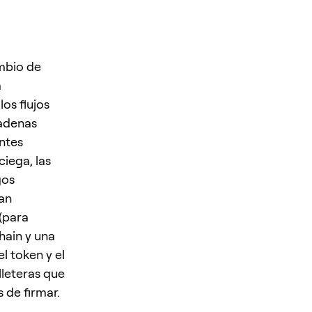
mbio de
a
os flujos
adenas
ntes
ciega, las
gos
ean
(para
hain y una
l token y el
leteras que
 de firmar.