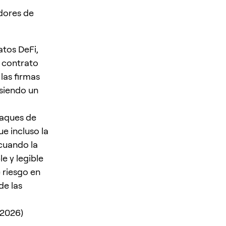
edores de
tos DeFi,
 contrato
las firmas
siendo un
taques de
e incluso la
cuando la
e y legible
e riesgo en
de las
(2026)