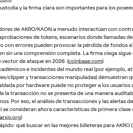
custodia y la firma clara son importantes para los pose
dores de AKRO/KAON a menudo interactúan con contra
aprobaciones de tokens, escenarios donde llamadas de
 o con errores pueden provocar la pérdida de fondos si 
n sin una comprensión completa. La firma ciega sigue 
 vector de ataque en 2026. (
coinbase.com
)
cadémicos e incidentes del mundo real (por ejemplo, a
es/clipper y transacciones manipuladas) demuestran qu
aldada por hardware puede no proteger a los usuarios 
de la transacción no se presenta de una manera auditabl
s. Por eso, el análisis de transacciones y las alertas d
l se consideran ahora características de primera clase 
arxiv.org
)
rápido: qué buscar en las mejores billeteras para AKRO 