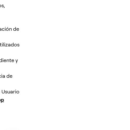
s,
cación de
ilizados
diente y
cia de
 Usuario
pp