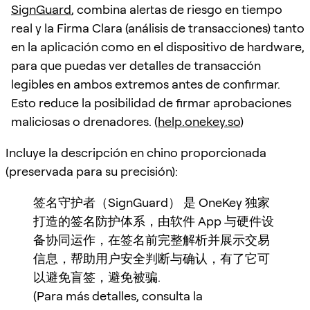
SignGuard
, combina alertas de riesgo en tiempo
real y la Firma Clara (análisis de transacciones) tanto
en la aplicación como en el dispositivo de hardware,
para que puedas ver detalles de transacción
legibles en ambos extremos antes de confirmar.
Esto reduce la posibilidad de firmar aprobaciones
maliciosas o drenadores. (
help.onekey.so
)
Incluye la descripción en chino proporcionada
(preservada para su precisión):
签名守护者（SignGuard） 是 OneKey 独家
打造的签名防护体系，由软件 App 与硬件设
备协同运作，在签名前完整解析并展示交易
信息，帮助用户安全判断与确认，有了它可
以避免盲签，避免被骗.
(Para más detalles, consulta la