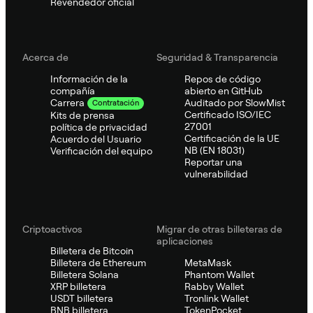
Revendedor oficial
Acerca de
Seguridad & Transparencia
Información de la
Repos de código
compañía
abierto en GitHub
Auditado por SlowMist
Carrera
Contratación
Certificado ISO/IEC
Kits de prensa
27001
política de privacidad
Certificación de la UE
Acuerdo del Usuario
NB (EN 18031)
Verificación del equipo
Reportar una
vulnerabilidad
Criptoactivos
Migrar de otras billeteras de
aplicaciones
Billetera de Bitcoin
Billetera de Ethereum
MetaMask
Billetera Solana
Phantom Wallet
XRP billetera
Rabby Wallet
USDT billetera
Tronlink Wallet
BNB billetera
TokenPocket