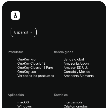
Pie
de
página
Español
Productos
tienda global
OneKey Pro
tienda global
OneKey Classic 1S
Amazonia Japón
OneKey Classic 1S Pure
Amazon EE. UU.,
OneKey Lite
Canadá y México
Ver todos los productos
Amazonia Alemania
Aplicación
Servicios
macOS
Intercambia
Windows
Criptomonedas