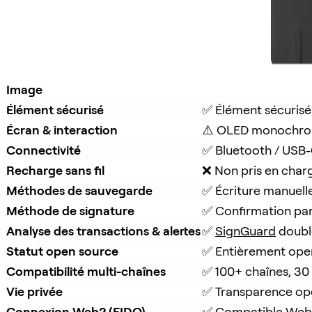
Image
Élément sécurisé
✅ Élément sécurisé
Écran & interaction
⚠️ OLED monochro
Connectivité
✅ Bluetooth / USB
Recharge sans fil
❌ Non pris en char
Méthodes de sauvegarde
✅ Écriture manuell
Méthode de signature
✅ Confirmation pa
Analyse des transactions & alertes
✅ 
SignGuard
 doubl
Statut open source
✅ Entièrement ope
Compatibilité multi-chaînes
✅ 100+ chaînes, 30
Vie privée
✅ Transparence op
Connexion Web2 (FIDO)
✅ Compatible Web