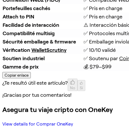
Portefeuilles cachés
✅ Pris en charge
Attach to PIN
✅ Pris en charge
Facilidad de interacción
⚠️ Interacción bási
Compatibilité multisig
✅ Protocoles multi
Sécurité emballage & firmware
✅ Emballage inviola
Vérification 
WalletScrutiny
✅ 10/10 validé
Soutien industriel
✅ Soutenu par 
Coi
Gamme de prix
💰 $79–$99
Copiar enlace
¿Te resultó útil este artículo?
No
Sí
¡Gracias por tus comentarios!
Asegura tu viaje cripto con OneKey
View details for Comprar OneKey