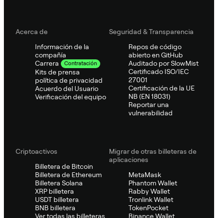
Acerca de
Seguridad & Transparencia
Información de la
Repos de código
compañía
abierto en GitHub
Auditado por SlowMist
Carrera
Contratación
Certificado ISO/IEC
Kits de prensa
27001
política de privacidad
Certificación de la UE
Acuerdo del Usuario
NB (EN 18031)
Verificación del equipo
Reportar una
vulnerabilidad
Criptoactivos
Migrar de otras billeteras de
aplicaciones
Billetera de Bitcoin
Billetera de Ethereum
MetaMask
Billetera Solana
Phantom Wallet
XRP billetera
Rabby Wallet
USDT billetera
Tronlink Wallet
BNB billetera
TokenPocket
Ver todas las billeteras
Binance Wallet