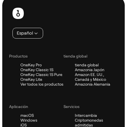
Pie
de
página
Español
Productos
tienda global
OneKey Pro
tienda global
OneKey Classic 1S
Amazonia Japón
OneKey Classic 1S Pure
Amazon EE. UU.,
OneKey Lite
Canadá y México
Ver todos los productos
Amazonia Alemania
Aplicación
Servicios
macOS
Intercambia
Windows
Criptomonedas
iOS
admitidas