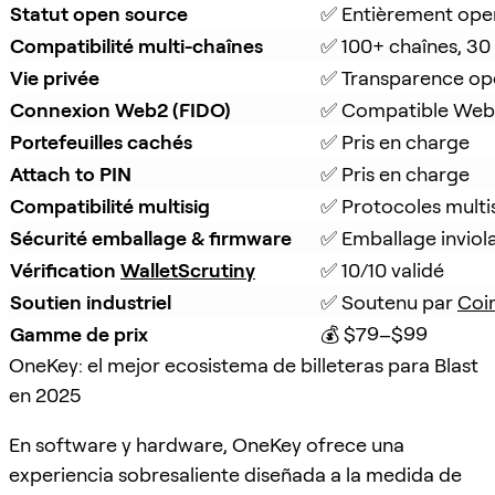
Statut open source
✅ Entièrement ope
Compatibilité multi-chaînes
✅ 100+ chaînes, 30
Vie privée
✅ Transparence op
Connexion Web2 (FIDO)
✅ Compatible Web
Portefeuilles cachés
✅ Pris en charge
Attach to PIN
✅ Pris en charge
Compatibilité multisig
✅ Protocoles multi
Sécurité emballage & firmware
✅ Emballage inviola
Vérification 
WalletScrutiny
✅ 10/10 validé
Soutien industriel
✅ Soutenu par 
Coi
Gamme de prix
💰 $79–$99
OneKey: el mejor ecosistema de billeteras para Blast
en 2025
En software y hardware, OneKey ofrece una
experiencia sobresaliente diseñada a la medida de