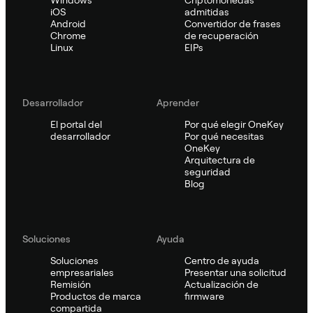
Windows
Criptomonedas
iOS
admitidas
Android
Convertidor de frases
Chrome
de recuperación
Linux
EIPs
Desarrollador
Aprender
El portal del
Por qué elegir OneKey
desarrollador
Por qué necesitas
OneKey
Arquitectura de
seguridad
Blog
Soluciones
Ayuda
Soluciones
Centro de ayuda
empresariales
Presentar una solicitud
Remisión
Actualización de
Productos de marca
firmware
compartida