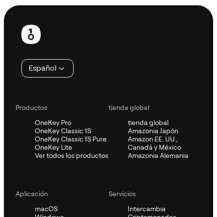
Pie
de
página
Español
Productos
tienda global
OneKey Pro
tienda global
OneKey Classic 1S
Amazonia Japón
OneKey Classic 1S Pure
Amazon EE. UU.,
OneKey Lite
Canadá y México
Ver todos los productos
Amazonia Alemania
Aplicación
Servicios
macOS
Intercambia