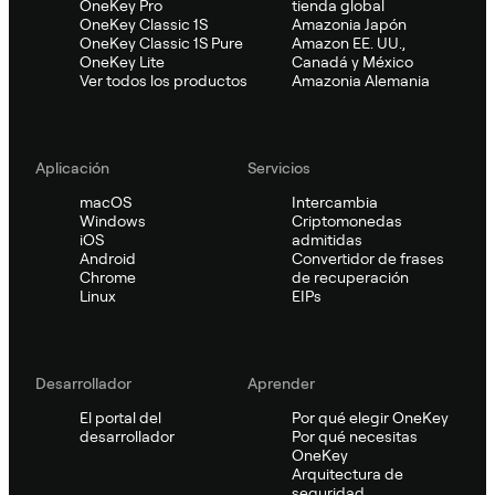
OneKey Pro
tienda global
OneKey Classic 1S
Amazonia Japón
OneKey Classic 1S Pure
Amazon EE. UU.,
OneKey Lite
Canadá y México
Ver todos los productos
Amazonia Alemania
Aplicación
Servicios
macOS
Intercambia
Windows
Criptomonedas
iOS
admitidas
Android
Convertidor de frases
Chrome
de recuperación
Linux
EIPs
Desarrollador
Aprender
El portal del
Por qué elegir OneKey
desarrollador
Por qué necesitas
OneKey
Arquitectura de
seguridad