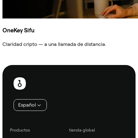
OneKey Sifu
Claridad cripto — a una llamada de distancia.
Preguntar a Sifu
Pie
de
página
Español
Productos
tienda global