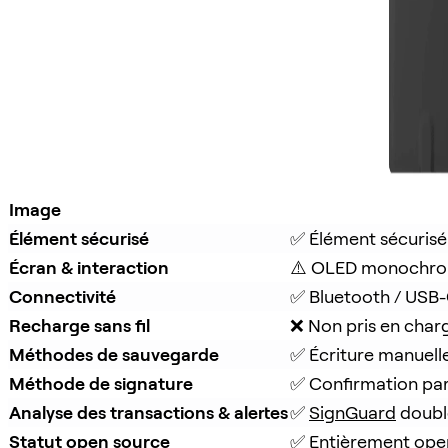
Image
Élément sécurisé
✅ Élément sécurisé
Écran & interaction
⚠️ OLED monochro
Connectivité
✅ Bluetooth / USB
Recharge sans fil
❌ Non pris en char
Méthodes de sauvegarde
✅ Écriture manuell
Méthode de signature
✅ Confirmation pa
Analyse des transactions & alertes
✅ 
SignGuard
 doubl
Statut open source
✅ Entièrement ope