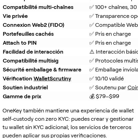
Compatibilité multi-chaînes
✅ 100+ chaînes, 30
Vie privée
✅ Transparence op
Connexion Web2 (FIDO)
✅ Compatible Web
Portefeuilles cachés
✅ Pris en charge
Attach to PIN
✅ Pris en charge
Facilidad de interacción
⚠️ Interacción bási
Compatibilité multisig
✅ Protocoles multi
Sécurité emballage & firmware
✅ Emballage inviola
Vérification 
WalletScrutiny
✅ 10/10 validé
Soutien industriel
✅ Soutenu par 
Coi
Gamme de prix
💰 $79–$99
OneKey también mantiene una experiencia de wallet
self-custody con zero KYC: puedes crear y gestionar
tu wallet sin KYC adicional; los servicios de terceros
pueden aplicar sus propias verificaciones.