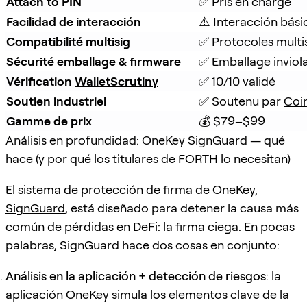
Attach to PIN
✅ Pris en charge
Facilidad de interacción
⚠️ Interacción bási
Compatibilité multisig
✅ Protocoles multi
Sécurité emballage & firmware
✅ Emballage inviola
Vérification 
WalletScrutiny
✅ 10/10 validé
Soutien industriel
✅ Soutenu par 
Coi
Gamme de prix
💰 $79–$99
Análisis en profundidad: OneKey SignGuard — qué
hace (y por qué los titulares de FORTH lo necesitan)
El sistema de protección de firma de OneKey,
SignGuard
, está diseñado para detener la causa más
común de pérdidas en DeFi: la firma ciega. En pocas
palabras, SignGuard hace dos cosas en conjunto:
Análisis en la aplicación + detección de riesgos
: la
aplicación OneKey simula los elementos clave de la