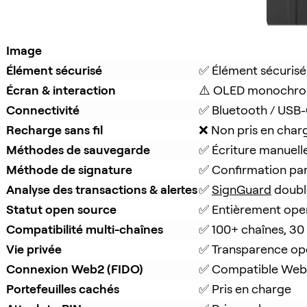
Image
Élément sécurisé
✅ Élément sécurisé
Écran & interaction
⚠️ OLED monochro
Connectivité
✅ Bluetooth / USB
Recharge sans fil
❌ Non pris en char
Méthodes de sauvegarde
✅ Écriture manuell
Méthode de signature
✅ Confirmation pa
Analyse des transactions & alertes
✅ 
SignGuard
 doubl
Statut open source
✅ Entièrement ope
Compatibilité multi-chaînes
✅ 100+ chaînes, 30
Vie privée
✅ Transparence op
Connexion Web2 (FIDO)
✅ Compatible Web
Portefeuilles cachés
✅ Pris en charge