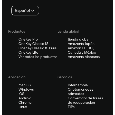
página
Español
Productos
tienda global
OneKey Pro
tienda global
OneKey Classic 1S
Amazonia Japón
OneKey Classic 1S Pure
Amazon EE. UU.,
OneKey Lite
Canadá y México
Ver todos los productos
Amazonia Alemania
Aplicación
Servicios
macOS
Intercambia
Windows
Criptomonedas
iOS
admitidas
Android
Convertidor de frases
Chrome
de recuperación
Linux
EIPs