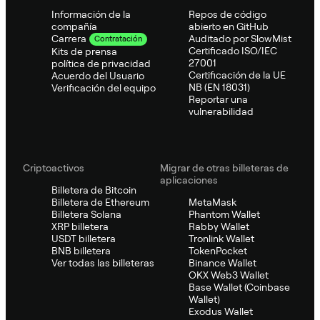
Información de la
Repos de código
compañía
abierto en GitHub
Auditado por SlowMist
Carrera
Contratación
Certificado ISO/IEC
Kits de prensa
27001
política de privacidad
Certificación de la UE
Acuerdo del Usuario
NB (EN 18031)
Verificación del equipo
Reportar una
vulnerabilidad
Criptoactivos
Migrar de otras billeteras de
aplicaciones
Billetera de Bitcoin
Billetera de Ethereum
MetaMask
Billetera Solana
Phantom Wallet
XRP billetera
Rabby Wallet
USDT billetera
Tronlink Wallet
BNB billetera
TokenPocket
Ver todas las billeteras
Binance Wallet
OKX Web3 Wallet
Base Wallet (Coinbase
Wallet)
Exodus Wallet