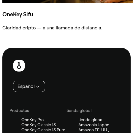
OneKey Sifu
Claridad cripto — a una llamada de distancia.
Preguntar a Sifu
Pie
de
página
Español
Productos
tienda global
OneKey Pro
tienda global
OneKey Classic 1S
Amazonia Japón
OneKey Classic 1S Pure
Amazon EE. UU.,