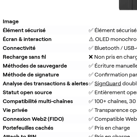
Image
Élément sécurisé
✅ Élément sécurisé
Écran & interaction
⚠️ OLED monochro
Connectivité
✅ Bluetooth / USB
Recharge sans fil
❌ Non pris en char
Méthodes de sauvegarde
✅ Écriture manuell
Méthode de signature
✅ Confirmation pa
Analyse des transactions & alertes
✅ 
SignGuard
 doubl
Statut open source
✅ Entièrement ope
Compatibilité multi-chaînes
✅ 100+ chaînes, 30
Vie privée
✅ Transparence op
Connexion Web2 (FIDO)
✅ Compatible Web
Portefeuilles cachés
✅ Pris en charge
Attach to PIN
✅ Pris en charge