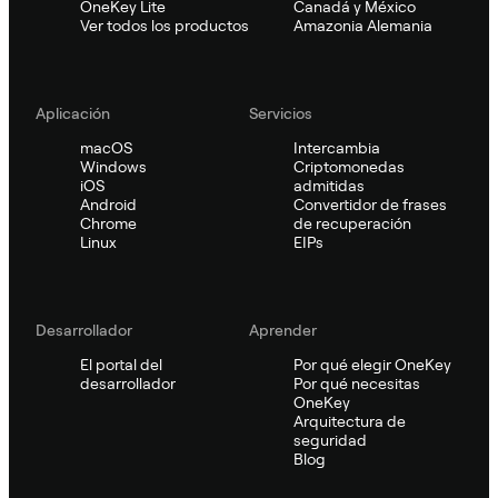
OneKey Lite
Canadá y México
Ver todos los productos
Amazonia Alemania
Aplicación
Servicios
macOS
Intercambia
Windows
Criptomonedas
iOS
admitidas
Android
Convertidor de frases
Chrome
de recuperación
Linux
EIPs
Desarrollador
Aprender
El portal del
Por qué elegir OneKey
desarrollador
Por qué necesitas
OneKey
Arquitectura de
seguridad
Blog