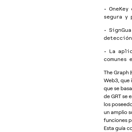
• OneKey 
segura y 
• SignGua
detección
• La apli
comunes e
The Graph (
Web3, que i
que se basa
de GRT se e
los poseedo
un amplio s
funciones p
Esta guía c