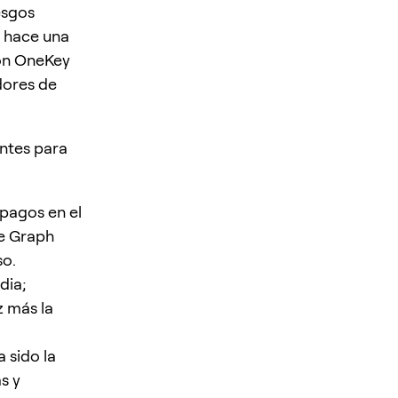
esgos
y hace una
on OneKey
dores de
antes para
s pagos en el
he Graph
so.
dia;
z más la
a sido la
s y