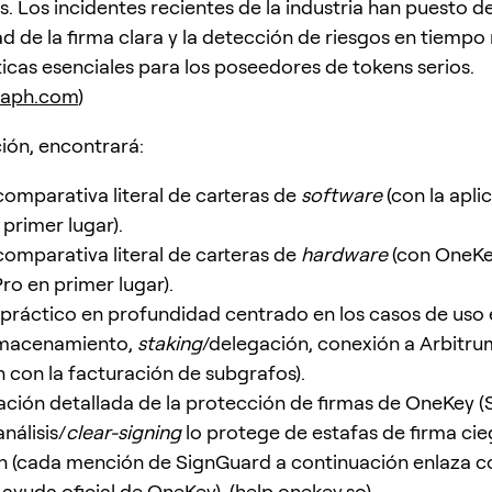
s. Los incidentes recientes de la industria han puesto d
ad de la firma clara y la detección de riesgos en tiempo
ticas esenciales para los poseedores de tokens serios.
raph.com
)
ión, encontrará:
comparativa literal de carteras de
software
(con la apli
primer lugar).
comparativa literal de carteras de
hardware
(con OneKey
ro en primer lugar).
s práctico en profundidad centrado en los casos de uso 
lmacenamiento,
staking
/delegación, conexión a Arbitru
n con la facturación de subgrafos).
ación detallada de la protección de firmas de OneKey 
nálisis/
clear-signing
lo protege de estafas de firma cie
 (cada mención de SignGuard a continuación enlaza co
 ayuda oficial de OneKey). (
help.onekey.so
)