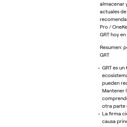
almacenar y
actuales de 
recomendac
Pro / OneKe
GRT hoy en d
Resumen: po
GRT
GRT es un 
ecosistema
pueden req
Mantener l
comprender
otra parte c
La firma ci
causa prin