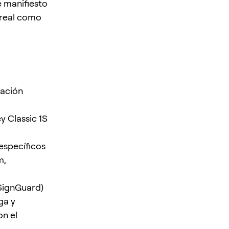
e manifiesto
 real como
cación
 Classic 1S
específicos
m,
(SignGuard)
ga y
n el