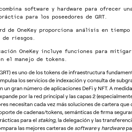
combina software y hardware para ofrecer un
práctica para los poseedores de GRT.
rd de OneKey proporciona análisis en tiempo 
 de riesgos.
cación OneKey incluye funciones para mitigar
n el manejo de tokens.
GRT) es uno de los tokens de infraestructura fundamen
mpulsa los servicios de indexación y consulta de subgra
n un gran número de aplicaciones DeFi y NFT. A medida
xpande por la red principal y las capas 2 (especialment
res necesitan cada vez más soluciones de cartera que
oporte de cadenas/tokens, semánticas de firma seguras
rácticas para el
staking
, la delegación y las transferenc
ompara las mejores carteras de
software
y
hardware
pa