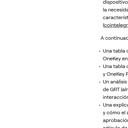
dispositivo
la necesid
caracterís
(
cointeleg
A continuac
Una tabla 
OneKey en 
Una tabla 
y OneKey P
Un análisi
de GRT (a
interacció
Una explic
y cómo el a
aprobación
artículo de