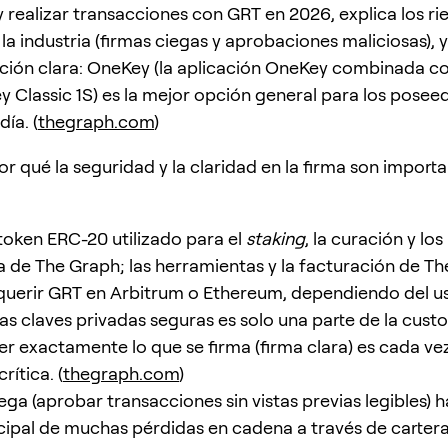
 realizar transacciones con GRT en 2026, explica los ri
la industria (firmas ciegas y aprobaciones maliciosas), 
ión clara: OneKey (la aplicación OneKey combinada c
y Classic 1S) es la mejor opción general para los posee
ía. (
thegraph.com
)
r qué la seguridad y la claridad en la firma son import
token ERC-20 utilizado para el
staking
, la curación y lo
 de The Graph; las herramientas y la facturación de T
uerir GRT en Arbitrum o Ethereum, dependiendo del u
as claves privadas seguras es solo una parte de la custo
 exactamente lo que se firma (firma clara) es cada ve
rítica. (
thegraph.com
)
ega (aprobar transacciones sin vistas previas legibles) h
cipal de muchas pérdidas en cadena a través de cartera