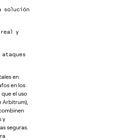
a solución
real y
 ataques
tales en
fos en los
 que el uso
e Arbitrum),
 combinen
 y
ias seguras.
ra