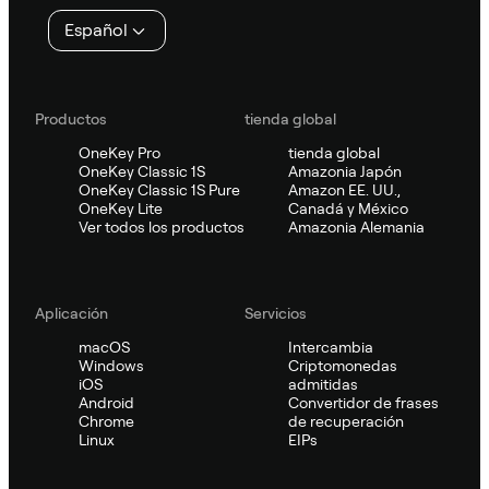
página
Español
Productos
tienda global
OneKey Pro
tienda global
OneKey Classic 1S
Amazonia Japón
OneKey Classic 1S Pure
Amazon EE. UU.,
OneKey Lite
Canadá y México
Ver todos los productos
Amazonia Alemania
Aplicación
Servicios
macOS
Intercambia
Windows
Criptomonedas
iOS
admitidas
Android
Convertidor de frases
Chrome
de recuperación
Linux
EIPs