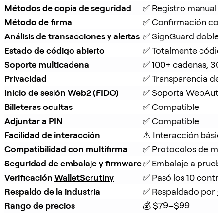
Métodos de copia de seguridad
✅ Registro manual
Método de firma
✅ Confirmación co
Análisis de transacciones y alertas
✅ 
SignGuard
 doble
Estado de código abierto
✅ Totalmente códi
Soporte multicadena
✅ 100+ cadenas, 3
Privacidad
✅ Transparencia d
Inicio de sesión Web2 (FIDO)
✅ Soporta WebAu
Billeteras ocultas
✅ Compatible
Adjuntar a PIN
✅ Compatible
Facilidad de interacción
⚠️ Interacción bás
Compatibilidad con multifirma
✅ Protocolos de mu
Seguridad de embalaje y firmware
✅ Embalaje a prueb
Verificación 
WalletScrutiny
✅ Pasó los 10 cont
Respaldo de la industria
✅ Respaldado por 
Rango de precios
💰 $79–$99