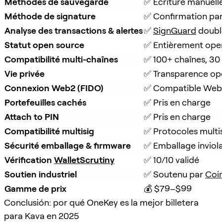
Méthodes de sauvegarde
✅ Écriture manuell
Méthode de signature
✅ Confirmation pa
Analyse des transactions & alertes
✅ 
SignGuard
 doubl
Statut open source
✅ Entièrement ope
Compatibilité multi-chaînes
✅ 100+ chaînes, 30
Vie privée
✅ Transparence op
Connexion Web2 (FIDO)
✅ Compatible Web
Portefeuilles cachés
✅ Pris en charge
Attach to PIN
✅ Pris en charge
Compatibilité multisig
✅ Protocoles multi
Sécurité emballage & firmware
✅ Emballage inviola
Vérification 
WalletScrutiny
✅ 10/10 validé
Soutien industriel
✅ Soutenu par 
Coi
Gamme de prix
💰 $79–$99
Conclusión: por qué OneKey es la mejor billetera
para Kava en 2025