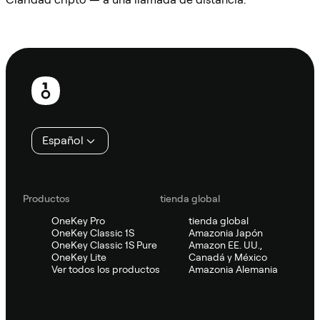
Preguntar a Sifu
Pie
de
página
Español
Productos
tienda global
OneKey Pro
tienda global
OneKey Classic 1S
Amazonia Japón
OneKey Classic 1S Pure
Amazon EE. UU.,
OneKey Lite
Canadá y México
Ver todos los productos
Amazonia Alemania