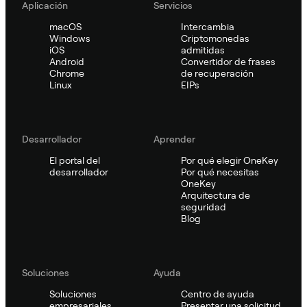
Aplicación
Servicios
macOS
Intercambia
Windows
Criptomonedas
iOS
admitidas
Android
Convertidor de frases
Chrome
de recuperación
Linux
EIPs
Desarrollador
Aprender
El portal del
Por qué elegir OneKey
desarrollador
Por qué necesitas
OneKey
Arquitectura de
seguridad
Blog
Soluciones
Ayuda
Soluciones
Centro de ayuda
empresariales
Presentar una solicitud