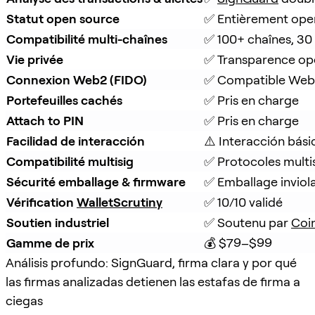
Statut open source
✅ Entièrement ope
Compatibilité multi-chaînes
✅ 100+ chaînes, 30
Vie privée
✅ Transparence op
Connexion Web2 (FIDO)
✅ Compatible Web
Portefeuilles cachés
✅ Pris en charge
Attach to PIN
✅ Pris en charge
Facilidad de interacción
⚠️ Interacción bási
Compatibilité multisig
✅ Protocoles multi
Sécurité emballage & firmware
✅ Emballage inviola
Vérification 
WalletScrutiny
✅ 10/10 validé
Soutien industriel
✅ Soutenu par 
Coi
Gamme de prix
💰 $79–$99
Análisis profundo: SignGuard, firma clara y por qué
las firmas analizadas detienen las estafas de firma a
ciegas