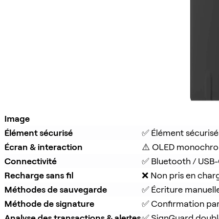
Image
Élément sécurisé
✅ Élément sécurisé
Écran & interaction
⚠️ OLED monochro
Connectivité
✅ Bluetooth / USB
Recharge sans fil
❌ Non pris en char
Méthodes de sauvegarde
✅ Écriture manuell
Méthode de signature
✅ Confirmation pa
Analyse des transactions & alertes
✅ 
SignGuard
 doubl