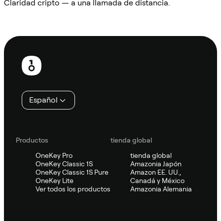
Claridad cripto — a una llamada de distancia.
Preguntar a Sifu
Pie
de
página
Español
Productos
tienda global
OneKey Pro
tienda global
OneKey Classic 1S
Amazonia Japón
OneKey Classic 1S Pure
Amazon EE. UU.,
OneKey Lite
Canadá y México
Ver todos los productos
Amazonia Alemania