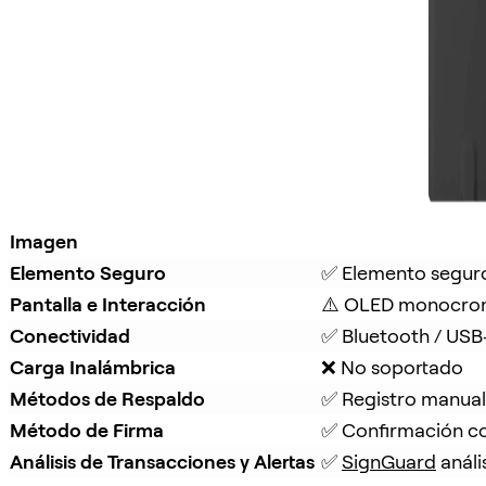
Imagen
Elemento Seguro
✅ Elemento segur
Pantalla e Interacción
⚠️ OLED monocrom
Conectividad
✅ Bluetooth / USB
Carga Inalámbrica
❌ No soportado
Métodos de Respaldo
✅ Registro manual
Método de Firma
✅ Confirmación co
Análisis de Transacciones y Alertas
✅ 
SignGuard
 anál