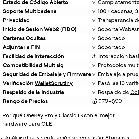
Estado de Código Abierto
✅ Completamente 
Soporte Multicadena
✅ 100+ cadenas, 3
Privacidad
✅ Transparencia d
Inicio de Sesión Web2 (FIDO)
✅ Soporta WebAu
Carteras Ocultas
✅ Soportado
Adjuntar a PIN
✅ Soportado
Facilidad de Interacción
⚠️ Interacción bás
Compatibilidad Multisig
✅ Protocolos mult
Seguridad de Embalaje y Firmware
✅ Embalaje a prue
Verificación 
WalletScrutiny
✅ Pasó las 10 verif
Respaldo de la Industria
✅ Respaldo de 
Co
Rango de Precios
💰 $79–$99
Por qué OneKey Pro y Classic 1S son el mejor
hardware para OLE
Análisis dual y verificación sin conexión: El análisis