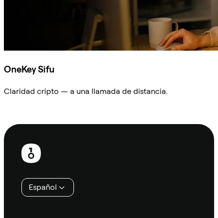
OneKey Sifu
Claridad cripto — a una llamada de distancia.
Preguntar a Sifu
Pie
de
página
Español