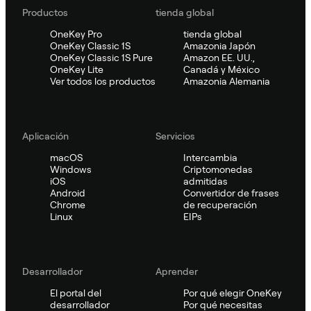
Productos
tienda global
OneKey Pro
tienda global
OneKey Classic 1S
Amazonia Japón
OneKey Classic 1S Pure
Amazon EE. UU.,
OneKey Lite
Canadá y México
Ver todos los productos
Amazonia Alemania
Aplicación
Servicios
macOS
Intercambia
Windows
Criptomonedas
iOS
admitidas
Android
Convertidor de frases
Chrome
de recuperación
Linux
EIPs
Desarrollador
Aprender
El portal del
Por qué elegir OneKey
desarrollador
Por qué necesitas