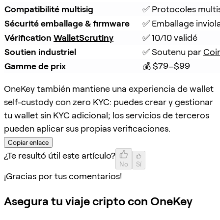
Compatibilité multisig
✅ Protocoles multi
Sécurité emballage & firmware
✅ Emballage inviola
Vérification 
WalletScrutiny
✅ 10/10 validé
Soutien industriel
✅ Soutenu par 
Coi
Gamme de prix
💰 $79–$99
OneKey también mantiene una experiencia de wallet
self-custody con zero KYC: puedes crear y gestionar
tu wallet sin KYC adicional; los servicios de terceros
pueden aplicar sus propias verificaciones.
Copiar enlace
¿Te resultó útil este artículo?
No
Sí
¡Gracias por tus comentarios!
Asegura tu viaje cripto con OneKey