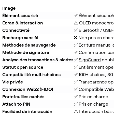
Image
Élément sécurisé
✅ Élément sécurisé
Écran & interaction
⚠️ OLED monochro
Connectivité
✅ Bluetooth / USB
Recharge sans fil
❌ Non pris en char
Méthodes de sauvegarde
✅ Écriture manuell
Méthode de signature
✅ Confirmation pa
Analyse des transactions & alertes
✅ 
SignGuard
 doubl
Statut open source
✅ Entièrement ope
Compatibilité multi-chaînes
✅ 100+ chaînes, 30
Vie privée
✅ Transparence op
Connexion Web2 (FIDO)
✅ Compatible Web
Portefeuilles cachés
✅ Pris en charge
Attach to PIN
✅ Pris en charge
Facilidad de interacción
⚠️ Interacción bási