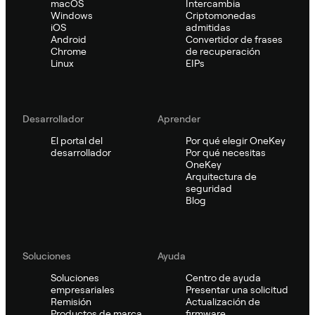
macOS
Intercambia
Windows
Criptomonedas
iOS
admitidas
Android
Convertidor de frases
Chrome
de recuperación
Linux
EIPs
Desarrollador
Aprender
El portal del
Por qué elegir OneKey
desarrollador
Por qué necesitas
OneKey
Arquitectura de
seguridad
Blog
Soluciones
Ayuda
Soluciones
Centro de ayuda
empresariales
Presentar una solicitud
Remisión
Actualización de
Productos de marca
firmware