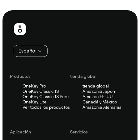
Preguntar a Sifu
Pie
de
página
Español
Productos
tienda global
OneKey Pro
tienda global
OneKey Classic 1S
Amazonia Japón
OneKey Classic 1S Pure
Amazon EE. UU.,
OneKey Lite
Canadá y México
Ver todos los productos
Amazonia Alemania
Aplicación
Servicios