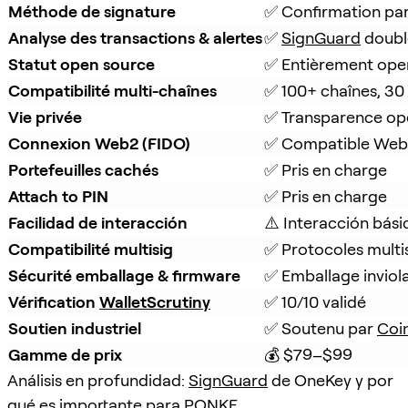
Méthode de signature
✅ Confirmation pa
Analyse des transactions & alertes
✅ 
SignGuard
 doubl
Statut open source
✅ Entièrement ope
Compatibilité multi-chaînes
✅ 100+ chaînes, 30
Vie privée
✅ Transparence op
Connexion Web2 (FIDO)
✅ Compatible Web
Portefeuilles cachés
✅ Pris en charge
Attach to PIN
✅ Pris en charge
Facilidad de interacción
⚠️ Interacción bási
Compatibilité multisig
✅ Protocoles multi
Sécurité emballage & firmware
✅ Emballage inviola
Vérification 
WalletScrutiny
✅ 10/10 validé
Soutien industriel
✅ Soutenu par 
Coi
Gamme de prix
💰 $79–$99
Análisis en profundidad:
SignGuard
de OneKey y por
qué es importante para PONKE