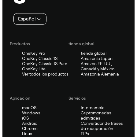
de
página
Español
Productos
tienda global
OneKey Pro
tienda global
OneKey Classic 1S
Amazonia Japón
OneKey Classic 1S Pure
Amazon EE. UU.,
OneKey Lite
Canadá y México
Ver todos los productos
Amazonia Alemania
Aplicación
Servicios
macOS
Intercambia
Windows
Criptomonedas
iOS
admitidas
Android
Convertidor de frases
Chrome
de recuperación
Linux
EIPs