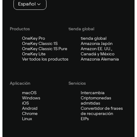
Español
Productos
tienda global
OneKey Pro
tienda global
OneKey Classic 1S
Amazonia Japón
OneKey Classic 1S Pure
Amazon EE. UU.,
OneKey Lite
Canadá y México
Ver todos los productos
Amazonia Alemania
Aplicación
Servicios
macOS
Intercambia
Windows
Criptomonedas
iOS
admitidas
Android
Convertidor de frases
Chrome
de recuperación
Linux
EIPs