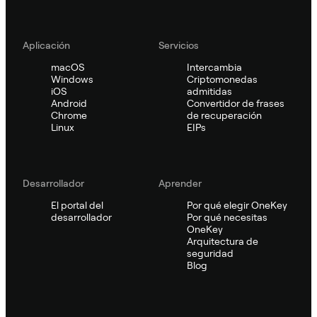
Aplicación
Servicios
macOS
Intercambia
Windows
Criptomonedas
iOS
admitidas
Android
Convertidor de frases
Chrome
de recuperación
Linux
EIPs
Desarrollador
Aprender
El portal del
Por qué elegir OneKey
desarrollador
Por qué necesitas
OneKey
Arquitectura de
seguridad
Blog