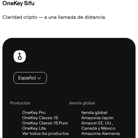
OneKey Sifu
Claridad cripto — a una llamada de distancia.
Preguntar a Sifu
Pie
de
página
Español
Productos
tienda global
OneKey Pro
tienda global
OneKey Classic 1S
Amazonia Japón
OneKey Classic 1S Pure
Amazon EE. UU.,
OneKey Lite
Canadá y México
Ver todos los productos
Amazonia Alemania