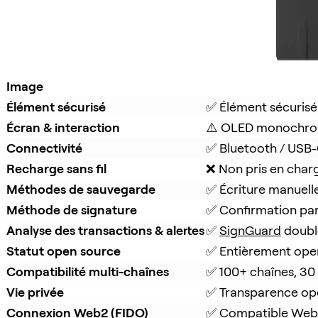
Image
Élément sécurisé
✅ Élément sécurisé
Écran & interaction
⚠️ OLED monochro
Connectivité
✅ Bluetooth / USB
Recharge sans fil
❌ Non pris en char
Méthodes de sauvegarde
✅ Écriture manuell
Méthode de signature
✅ Confirmation pa
Analyse des transactions & alertes
✅ 
SignGuard
 doubl
Statut open source
✅ Entièrement ope
Compatibilité multi-chaînes
✅ 100+ chaînes, 30
Vie privée
✅ Transparence op
Connexion Web2 (FIDO)
✅ Compatible Web