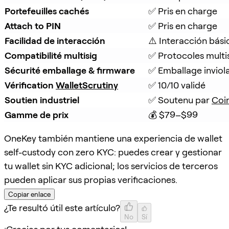
Portefeuilles cachés
✅ Pris en charge
Attach to PIN
✅ Pris en charge
Facilidad de interacción
⚠️ Interacción bási
Compatibilité multisig
✅ Protocoles multi
Sécurité emballage & firmware
✅ Emballage inviola
Vérification 
WalletScrutiny
✅ 10/10 validé
Soutien industriel
✅ Soutenu par 
Coi
Gamme de prix
💰 $79–$99
OneKey también mantiene una experiencia de wallet
self-custody con zero KYC: puedes crear y gestionar
tu wallet sin KYC adicional; los servicios de terceros
pueden aplicar sus propias verificaciones.
Copiar enlace
¿Te resultó útil este artículo?
No
Sí