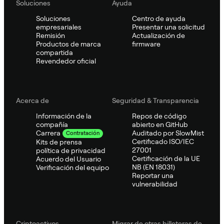
Soluciones
Ayuda
Soluciones
Centro de ayuda
empresariales
Presentar una solicitud
Remisión
Actualización de
Productos de marca
firmware
compartida
Revendedor oficial
Acerca de
Seguridad & Transparencia
Información de la
Repos de código
compañía
abierto en GitHub
Auditado por SlowMist
Carrera
Contratación
Certificado ISO/IEC
Kits de prensa
27001
política de privacidad
Certificación de la UE
Acuerdo del Usuario
NB (EN 18031)
Verificación del equipo
Reportar una
vulnerabilidad
Criptoactivos
Migrar de otras billeteras de