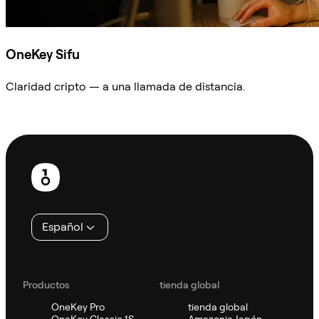
OneKey Sifu
Claridad cripto — a una llamada de distancia.
Preguntar a Sifu
Pie
de
página
Español
Productos
tienda global
OneKey Pro
tienda global
OneKey Classic 1S
Amazonia Japón