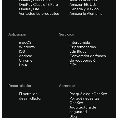
OneKey Classic 1S Pure
Amazon EE. UU.,
OneKey Lite
Canadá y México
Ver todos los productos
Amazonia Alemania
Aplicación
Servicios
macOS
Intercambia
Windows
Criptomonedas
iOS
admitidas
Android
Convertidor de frases
Chrome
de recuperación
Linux
EIPs
Desarrollador
Aprender
El portal del
Por qué elegir OneKey
desarrollador
Por qué necesitas
OneKey
Arquitectura de
seguridad
Blog