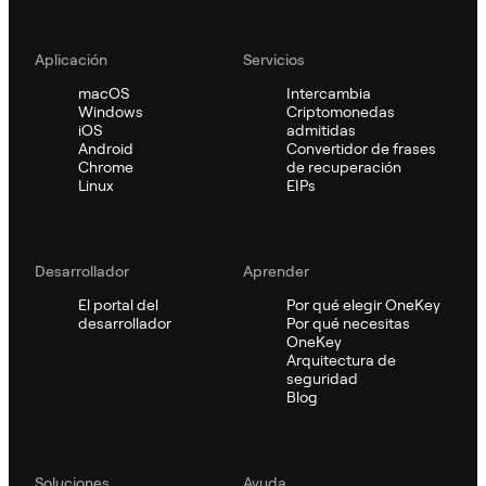
Aplicación
Servicios
macOS
Intercambia
Windows
Criptomonedas
iOS
admitidas
Android
Convertidor de frases
Chrome
de recuperación
Linux
EIPs
Desarrollador
Aprender
El portal del
Por qué elegir OneKey
desarrollador
Por qué necesitas
OneKey
Arquitectura de
seguridad
Blog
Soluciones
Ayuda