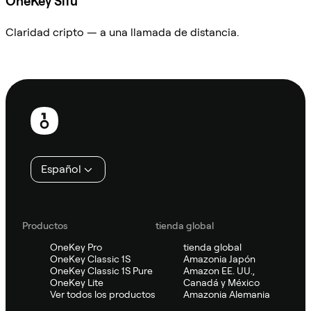
OneKey Sifu
Claridad cripto — a una llamada de distancia.
Preguntar a Sifu
Pie
de
página
Español
Productos
tienda global
OneKey Pro
tienda global
OneKey Classic 1S
Amazonia Japón
OneKey Classic 1S Pure
Amazon EE. UU.,
OneKey Lite
Canadá y México
Ver todos los productos
Amazonia Alemania