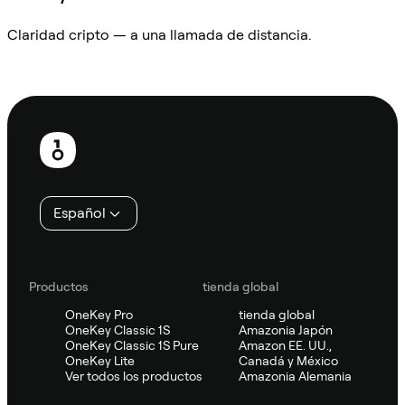
Claridad cripto — a una llamada de distancia.
Preguntar a Sifu
Pie
de
página
Español
Productos
tienda global
OneKey Pro
tienda global
OneKey Classic 1S
Amazonia Japón
OneKey Classic 1S Pure
Amazon EE. UU.,
OneKey Lite
Canadá y México
Ver todos los productos
Amazonia Alemania