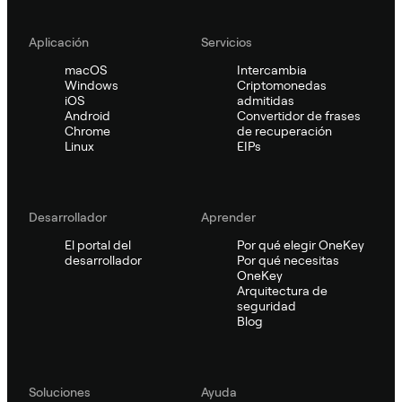
Aplicación
Servicios
macOS
Intercambia
Windows
Criptomonedas
iOS
admitidas
Android
Convertidor de frases
Chrome
de recuperación
Linux
EIPs
Desarrollador
Aprender
El portal del
Por qué elegir OneKey
desarrollador
Por qué necesitas
OneKey
Arquitectura de
seguridad
Blog
Soluciones
Ayuda