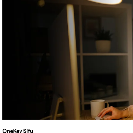
OneKey Sifu