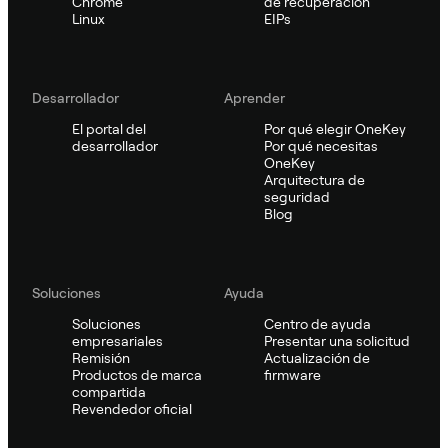
Chrome
de recuperación
Linux
EIPs
Desarrollador
Aprender
El portal del
Por qué elegir OneKey
desarrollador
Por qué necesitas
OneKey
Arquitectura de
seguridad
Blog
Soluciones
Ayuda
Soluciones
Centro de ayuda
empresariales
Presentar una solicitud
Remisión
Actualización de
Productos de marca
firmware
compartida
Revendedor oficial