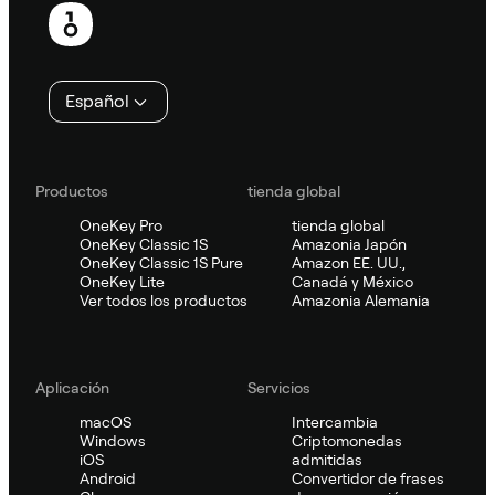
de
página
Español
Productos
tienda global
OneKey Pro
tienda global
OneKey Classic 1S
Amazonia Japón
OneKey Classic 1S Pure
Amazon EE. UU.,
OneKey Lite
Canadá y México
Ver todos los productos
Amazonia Alemania
Aplicación
Servicios
macOS
Intercambia
Windows
Criptomonedas
iOS
admitidas
Android
Convertidor de frases