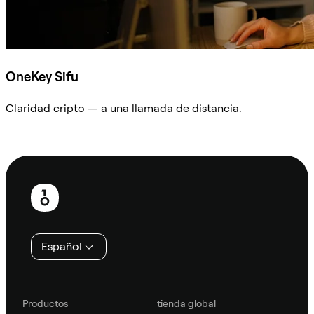
OneKey Sifu
Claridad cripto — a una llamada de distancia.
Preguntar a Sifu
Pie
de
página
Español
Productos
tienda global