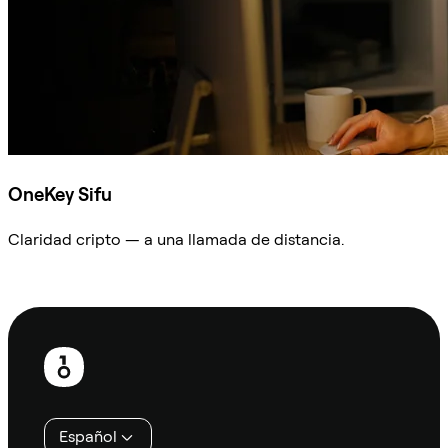
OneKey Sifu
Claridad cripto — a una llamada de distancia.
Preguntar a Sifu
Pie
de
página
Español