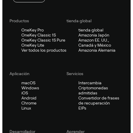
Productos
tienda global
OneKey Pro
tienda global
OneKey Classic 1S
Amazonia Japón
OneKey Classic 1S Pure
Amazon EE. UU.,
OneKey Lite
Canadá y México
Ver todos los productos
Amazonia Alemania
Aplicación
Servicios
macOS
Intercambia
Windows
Criptomonedas
iOS
admitidas
Android
Convertidor de frases
Chrome
de recuperación
Linux
EIPs
Desarrollador
Aprender