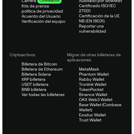
Auditado por SlowMist
Carrera
Contratación
Certificado ISO/IEC
Kits de prensa
27001
política de privacidad
Certificación de la UE
Acuerdo del Usuario
NB (EN 18031)
Verificación del equipo
Reportar una
vulnerabilidad
Criptoactivos
Migrar de otras billeteras de
aplicaciones
Billetera de Bitcoin
Billetera de Ethereum
MetaMask
Billetera Solana
Phantom Wallet
XRP billetera
Rabby Wallet
USDT billetera
Tronlink Wallet
BNB billetera
TokenPocket
Ver todas las billeteras
Binance Wallet
OKX Web3 Wallet
Base Wallet (Coinbase
Wallet)
Exodus Wallet
Trust Wallet