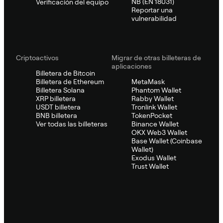
NB (EN 18031)
Verificación del equipo
Reportar una
vulnerabilidad
Criptoactivos
Migrar de otras billeteras de
aplicaciones
Billetera de Bitcoin
Billetera de Ethereum
MetaMask
Billetera Solana
Phantom Wallet
XRP billetera
Rabby Wallet
USDT billetera
Tronlink Wallet
BNB billetera
TokenPocket
Ver todas las billeteras
Binance Wallet
OKX Web3 Wallet
Base Wallet (Coinbase
Wallet)
Exodus Wallet
Trust Wallet