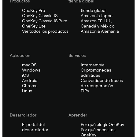
Productos
tienda global
OneKey Pro
tienda global
OneKey Classic 1S
Amazonia Japón
OneKey Classic 1S Pure
Amazon EE. UU.,
OneKey Lite
Canadá y México
Ver todos los productos
Amazonia Alemania
Aplicación
Servicios
macOS
Intercambia
Windows
Criptomonedas
iOS
admitidas
Android
Convertidor de frases
Chrome
de recuperación
Linux
EIPs
Desarrollador
Aprender
El portal del
Por qué elegir OneKey
desarrollador
Por qué necesitas
OneKey