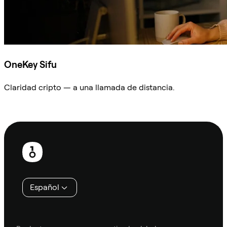
OneKey Sifu
Claridad cripto — a una llamada de distancia.
Preguntar a Sifu
Pie
de
página
Español