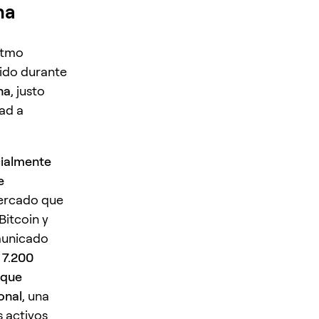
na
itmo
tido durante
na
, justo
ad a
ialmente
e
mercado que
Bitcoin y
omunicado
 7.200
 que
onal
, una
s activos