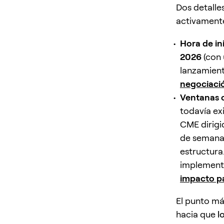
Dos detalle
activamente
Hora de in
2026
(con 
lanzamient
negociaci
Ventanas 
todavía ex
CME dirigi
de semana 
estructura.
implement
impacto pa
El punto má
hacia que
l