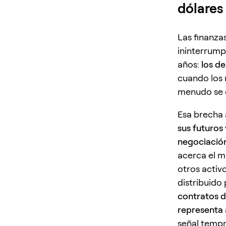
dólares
Las finanza
ininterrump
años:
los d
cuando los 
menudo se 
Esa brecha 
sus futuros
negociación
acerca el m
otros activ
distribuido
contratos d
representa 
señal tempr