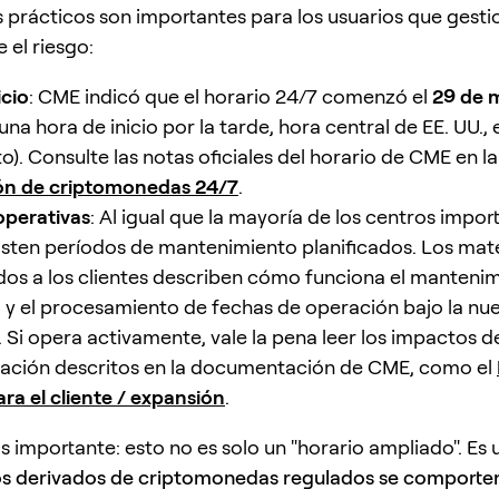
s prácticos son importantes para los usuarios que gest
 el riesgo:
icio
: CME indicó que el horario 24/7 comenzó el
29 de 
una hora de inicio por la tarde, hora central de EE. UU., e
o). Consulte las notas oficiales del horario de CME en l
ón de criptomonedas 24/7
.
operativas
: Al igual que la mayoría de los centros impor
isten períodos de mantenimiento planificados. Los mate
dos a los clientes describen cómo funciona el mantenim
y el procesamiento de fechas de operación bajo la nu
 Si opera activamente, vale la pena leer los impactos de
ación descritos en la documentación de CME, como el
ra el cliente / expansión
.
s importante: esto no es solo un "horario ampliado". Es
os derivados de criptomonedas regulados se comport