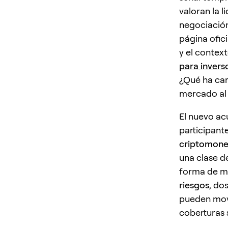
valoran la l
negociación
página ofic
y el contex
para inver
¿Qué ha cam
mercado al
El nuevo ac
participan
criptomoned
una clase 
forma de m
riesgos
, do
pueden mov
coberturas s