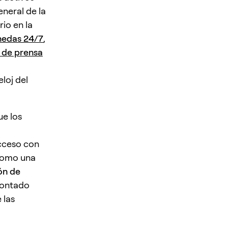
eneral de la
io en la
nedas 24/7
,
de prensa
loj del
e los
acceso con
como una
ón de
contado
 las