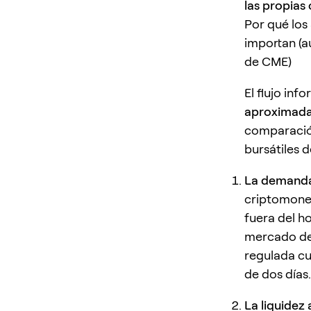
las propias
Por qué los
importan (
de CME)
El flujo in
aproximada
comparación
bursátiles 
La demanda 
criptomone
fuera del ho
mercado de 
regulada cu
de dos días.
La liquidez 