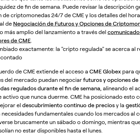
iquidez de fin de semana. Puede revisar la descripción g
 de criptomonedas 24/7 de CME y los detalles del horar
ial de
Negociación de Futuros y Opciones de Criptomo
to más amplio del lanzamiento a través del
comunicado 
sores de CME
.
biado exactamente: la "cripto regulada" se acerca al re
 contado
uerdo de CME extiende el acceso a
CME Globex
para qu
tes del mercado puedan negociar
futuros y opciones de
as regulados durante el fin de semana
, alineando el 
de activo que nunca duerme. CME ha posicionado esto 
ejorar el
descubrimiento continuo de precios
y la
gesti
s necesidades fundamentales cuando los mercados al 
erse bruscamente un sábado o domingo, mientras que
olían no estar disponibles hasta el lunes.