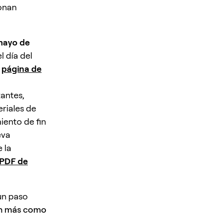
ionan
mayo de
l día del
a
página de
tantes,
riales de
iento de fin
eva
 la
PDF de
 un paso
en más como