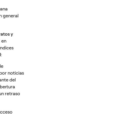
mana
n general
atos y
 en
índices
l
:
de
or noticias
ante del
bertura
un retraso
acceso