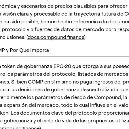
nómica y escenarios de precios plausibles para ofrecer 
a visión clara y procesable de la trayectoria futura de 
 ha sido posible, hemos hecho referencia a la docume
l protocolo y a fuentes de datos de mercado para resp
clusiones. (
docs.compound.finance
)
P y Por Qué Importa
 token de gobernanza ERC‑20 que otorga a sus posee
re los parámetros del protocolo, listados de mercados
ones. Si bien COMP en sí mismo no paga ingresos del pr
 para las decisiones de gobernanza descentralizada qu
erialmente los parámetros de riesgo de Compound, la p
la expansión del mercado, todo lo cual influye en el valo
oken. Los documentos clave del protocolo proporcionan
 gobernanza y el ciclo de vida de las propuestas utiliz
ompound.finance
)