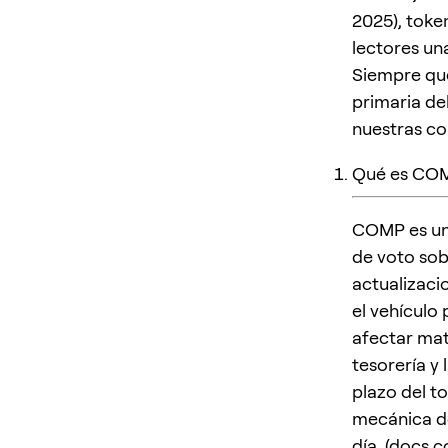
2025), toke
lectores un
Siempre que
primaria de
nuestras con
Qué es COM
COMP es un
de voto sob
actualizaci
el vehículo
afectar mat
tesorería y 
plazo del t
mecánica de
día. (
docs.c