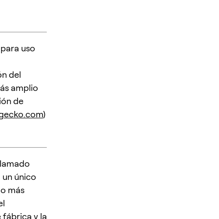
 para uso
ón del
más amplio
ión de
ngecko.com
)
llamado
 un único
go más
el
fábrica y la