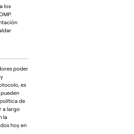
a los
COMP.
ntación
aldar
dores poder
 y
otocolo, es
e pueden
olítica de
r a largo
 la
ados hoy en