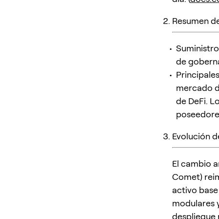
Resumen d
Suministro
de gobern
Principale
mercado de
de DeFi. L
poseedores
Evolución d
El cambio 
Comet) reim
activo base
modulares y
despliegue 