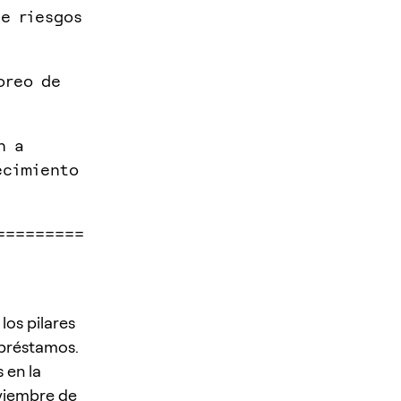
e riesgos
oreo de
n a
ecimiento
=========
os pilares
 préstamos.
 en la
oviembre de