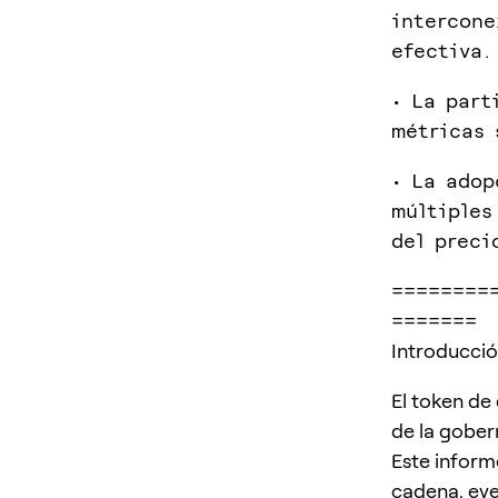
intercone
efectiva.
• La part
métricas 
• La adop
múltiples
del preci
========
=======
Introducci
El token de
de la gober
Este informe
cadena, even