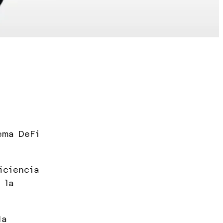
ema DeFi
iciencia
 la
la