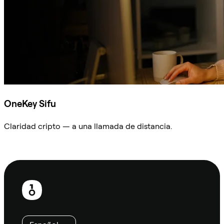
OneKey Sifu
Claridad cripto — a una llamada de distancia.
Preguntar a Sifu
Pie
de
página