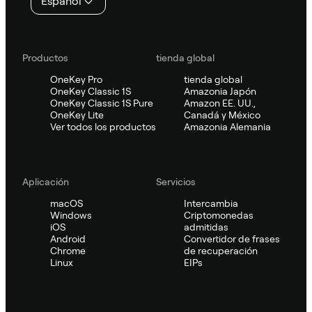
Español
Productos
tienda global
OneKey Pro
tienda global
OneKey Classic 1S
Amazonia Japón
OneKey Classic 1S Pure
Amazon EE. UU.,
OneKey Lite
Canadá y México
Ver todos los productos
Amazonia Alemania
Aplicación
Servicios
macOS
Intercambia
Windows
Criptomonedas
iOS
admitidas
Android
Convertidor de frases
Chrome
de recuperación
Linux
EIPs