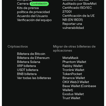
Auditado por SlowMist
Carrera
Contratación
Certificado ISO/IEC
Kits de prensa
27001
política de privacidad
Certificación de la UE
Acuerdo del Usuario
NB (EN 18031)
Verificación del equipo
Reportar una
vulnerabilidad
Criptoactivos
Migrar de otras billeteras de
aplicaciones
Billetera de Bitcoin
Billetera de Ethereum
MetaMask
Billetera Solana
Phantom Wallet
XRP billetera
Rabby Wallet
USDT billetera
Tronlink Wallet
BNB billetera
TokenPocket
Ver todas las billeteras
Binance Wallet
OKX Web3 Wallet
Base Wallet (Coinbase
Wallet)
Exodus Wallet
Trust Wallet