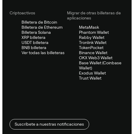
Criptoactivos
Migrar de otras billeteras de
aplicaciones
Billetera de Bitcoin
Billetera de Ethereum
MetaMask
Billetera Solana
Phantom Wallet
XRP billetera
Rabby Wallet
USDT billetera
Tronlink Wallet
BNB billetera
TokenPocket
Ver todas las billeteras
Binance Wallet
OKX Web3 Wallet
Base Wallet (Coinbase
Wallet)
Exodus Wallet
Trust Wallet
Suscríbete a nuestras notificaciones