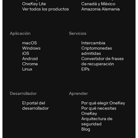
OneKey Lite
Canadá y México
Ver todos los productos
Amazonia Alemania
Aplicación
Servicios
macOS
Intercambia
Windows
Criptomonedas
iOS
admitidas
Android
Convertidor de frases
Chrome
de recuperación
Linux
EIPs
Desarrollador
Aprender
El portal del
Por qué elegir OneKey
desarrollador
Por qué necesitas
OneKey
Arquitectura de
seguridad
Blog