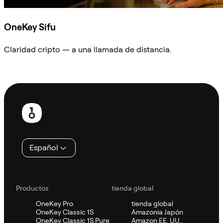
OneKey Sifu
Claridad cripto — a una llamada de distancia.
Preguntar a Sifu
Pie
de
página
Español
Productos
tienda global
OneKey Pro
tienda global
OneKey Classic 1S
Amazonia Japón
OneKey Classic 1S Pure
Amazon EE. UU.,