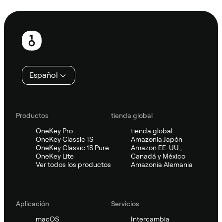
Preguntar a Sifu
Pie
de
página
Español
Productos
tienda global
OneKey Pro
tienda global
OneKey Classic 1S
Amazonia Japón
OneKey Classic 1S Pure
Amazon EE. UU.,
OneKey Lite
Canadá y México
Ver todos los productos
Amazonia Alemania
Aplicación
Servicios
macOS
Intercambia