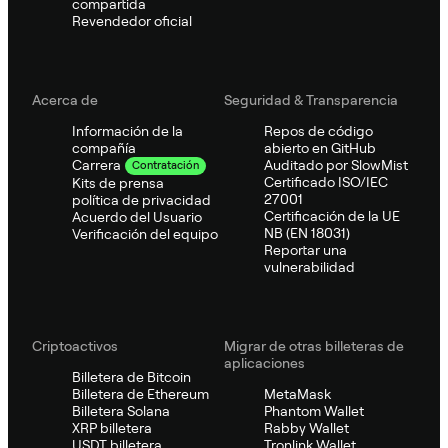
compartida
Revendedor oficial
Acerca de
Seguridad & Transparencia
Información de la
Repos de código
compañía
abierto en GitHub
Auditado por SlowMist
Carrera
Contratación
Certificado ISO/IEC
Kits de prensa
27001
política de privacidad
Certificación de la UE
Acuerdo del Usuario
NB (EN 18031)
Verificación del equipo
Reportar una
vulnerabilidad
Criptoactivos
Migrar de otras billeteras de
aplicaciones
Billetera de Bitcoin
Billetera de Ethereum
MetaMask
Billetera Solana
Phantom Wallet
XRP billetera
Rabby Wallet
USDT billetera
Tronlink Wallet