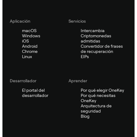
Aplicación
Servicios
macOS
Intercambia
Windows
Criptomonedas
iOS
admitidas
Android
Convertidor de frases
Chrome
de recuperación
Linux
EIPs
Desarrollador
Aprender
El portal del
Por qué elegir OneKey
desarrollador
Por qué necesitas
OneKey
Arquitectura de
seguridad
Blog