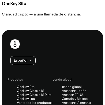
OneKey Sifu
Claridad cripto — a una llamada de distancia.
Preguntar a Sifu
Pie
de
página
Español
Productos
tienda global
OneKey Pro
tienda global
OneKey Classic 1S
Amazonia Japón
OneKey Classic 1S Pure
Amazon EE. UU.,
OneKey Lite
Canadá y México
Ver todos los productos
Amazonia Alemania