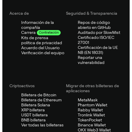
Acerca de
Seguridad & Transparencia
Información de la
Repos de código
compañía
abierto en GitHub
Auditado por SlowMist
Carrera
Contratación
Certificado ISO/IEC
Kits de prensa
27001
política de privacidad
Certificación de la UE
Acuerdo del Usuario
NB (EN 18031)
Verificación del equipo
Reportar una
vulnerabilidad
Criptoactivos
Migrar de otras billeteras de
aplicaciones
Billetera de Bitcoin
Billetera de Ethereum
MetaMask
Billetera Solana
Phantom Wallet
XRP billetera
Rabby Wallet
USDT billetera
Tronlink Wallet
BNB billetera
TokenPocket
Ver todas las billeteras
Binance Wallet
OKX Web3 Wallet