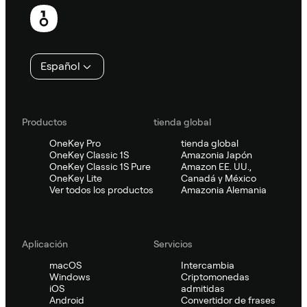
Pie
de
página
Español
Productos
tienda global
OneKey Pro
tienda global
OneKey Classic 1S
Amazonia Japón
OneKey Classic 1S Pure
Amazon EE. UU.,
OneKey Lite
Canadá y México
Ver todos los productos
Amazonia Alemania
Aplicación
Servicios
macOS
Intercambia
Windows
Criptomonedas
iOS
admitidas
Android
Convertidor de frases