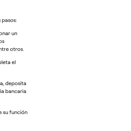
 pasos:
ionar un
os
tre otros.
leta el
da, deposita
ia bancaria
 su función