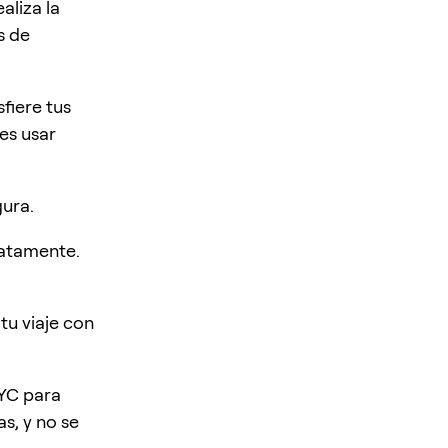
liza la
s de
fiere tus
es usar
ura.
iatamente.
tu viaje con
KYC para
s, y no se