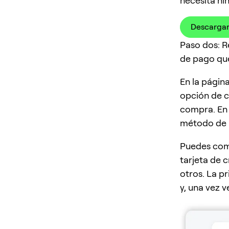
necesita ni
Descargar
Paso dos: 
de pago que
En la página
opción de c
compra. En 
método de 
Puedes com
tarjeta de c
otros. La pr
y, una vez v