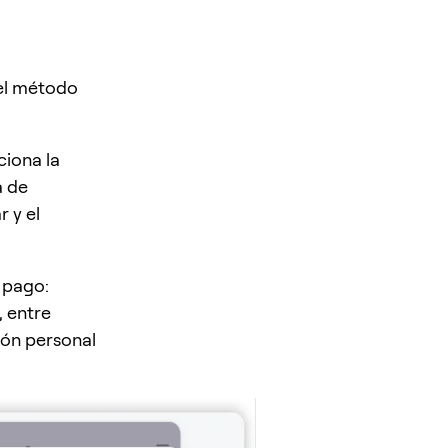
el método
ciona la
a de
 y el
 pago:
, entre
ión personal