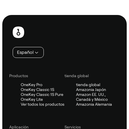
Preguntar a Sifu
Pie
de
página
Español
Productos
tienda global
OneKey Pro
tienda global
OneKey Classic 1S
Amazonia Japón
OneKey Classic 1S Pure
Amazon EE. UU.,
OneKey Lite
Canadá y México
Ver todos los productos
Amazonia Alemania
Aplicación
Servicios