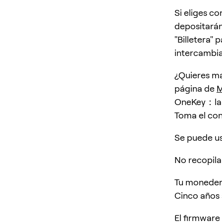
Si eliges c
depositará
"Billetera" 
intercambia
¿Quieres ma
página de
M
OneKey：la b
Toma el con
Se puede usa
No recopila
Tu monedero
Cinco años s
El firmware