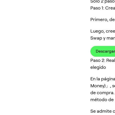
Solo 2 pasos
Paso 1: Cre
Primero, de
Luego, cree
Swap y man
Descargar
Paso 2: Rea
elegido
En la págin
Money)」, se
de compra. 
método de 
Se admite c