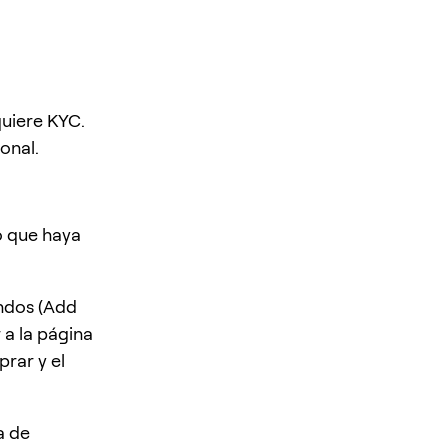
quiere KYC.
onal.
o que haya
ondos (Add
a la página
rar y el
a de