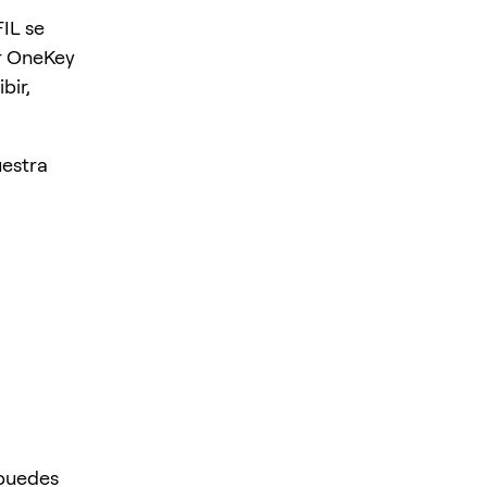
IL se
r OneKey
bir,
uestra
 puedes