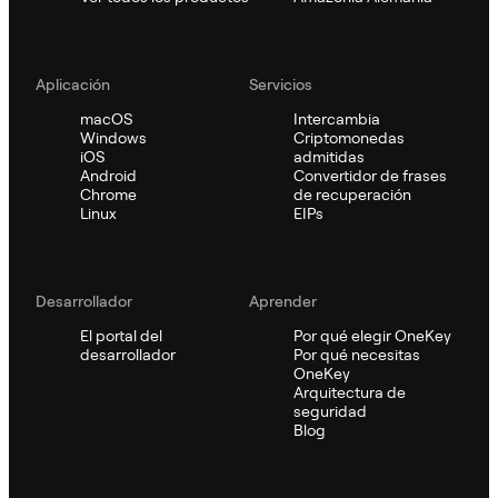
Aplicación
Servicios
macOS
Intercambia
Windows
Criptomonedas
iOS
admitidas
Android
Convertidor de frases
Chrome
de recuperación
Linux
EIPs
Desarrollador
Aprender
El portal del
Por qué elegir OneKey
desarrollador
Por qué necesitas
OneKey
Arquitectura de
seguridad
Blog