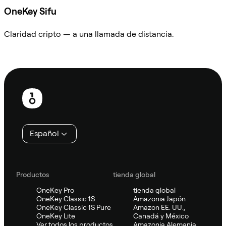
OneKey Sifu
Claridad cripto — a una llamada de distancia.
Preguntar a Sifu
Pie
de
página
Español
Productos
tienda global
OneKey Pro
tienda global
OneKey Classic 1S
Amazonia Japón
OneKey Classic 1S Pure
Amazon EE. UU.,
OneKey Lite
Canadá y México
Ver todos los productos
Amazonia Alemania