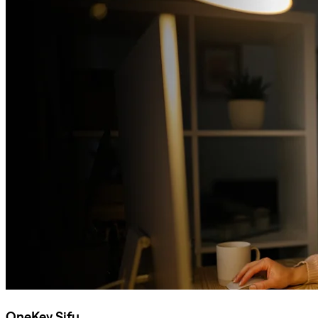
OneKey Sifu