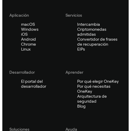
Aplicación
Servicios
macOS
Intercambia
Windows
Criptomonedas
iOS
admitidas
Android
Convertidor de frases
Chrome
de recuperación
Linux
EIPs
Desarrollador
Aprender
El portal del
Por qué elegir OneKey
desarrollador
Por qué necesitas
OneKey
Arquitectura de
seguridad
Blog
Soluciones
Ayuda