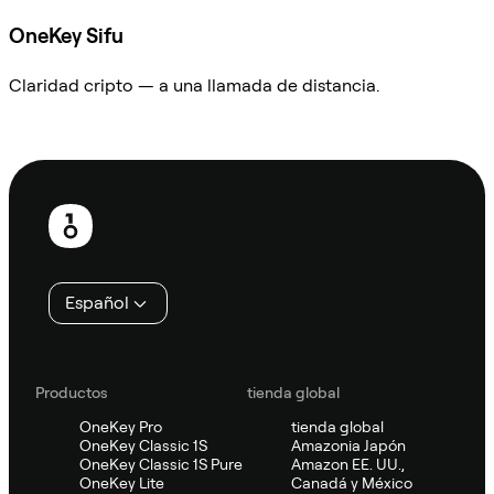
OneKey Sifu
Claridad cripto — a una llamada de distancia.
Preguntar a Sifu
Pie
de
página
Español
Productos
tienda global
OneKey Pro
tienda global
OneKey Classic 1S
Amazonia Japón
OneKey Classic 1S Pure
Amazon EE. UU.,
OneKey Lite
Canadá y México