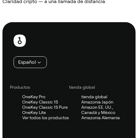
Claridad cripto — a una llamada de distancia.
Preguntar a Sifu
Pie
de
página
Español
Productos
tienda global
OneKey Pro
tienda global
OneKey Classic 1S
Amazonia Japón
OneKey Classic 1S Pure
Amazon EE. UU.,
OneKey Lite
Canadá y México
Ver todos los productos
Amazonia Alemania