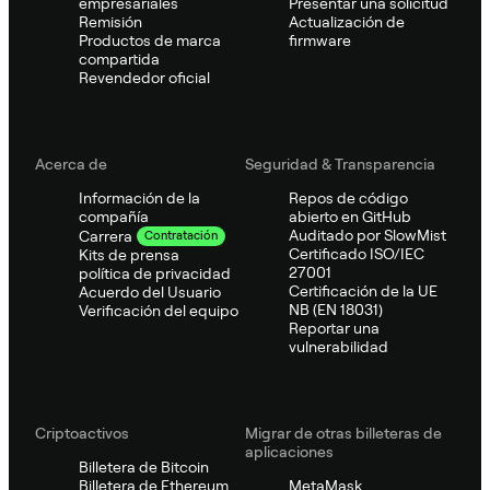
empresariales
Presentar una solicitud
Remisión
Actualización de
Productos de marca
firmware
compartida
Revendedor oficial
Acerca de
Seguridad & Transparencia
Información de la
Repos de código
compañía
abierto en GitHub
Auditado por SlowMist
Carrera
Contratación
Certificado ISO/IEC
Kits de prensa
27001
política de privacidad
Certificación de la UE
Acuerdo del Usuario
NB (EN 18031)
Verificación del equipo
Reportar una
vulnerabilidad
Criptoactivos
Migrar de otras billeteras de
aplicaciones
Billetera de Bitcoin
Billetera de Ethereum
MetaMask