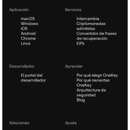
Aplicación
Servicios
macOS
Intercambia
Windows
Criptomonedas
iOS
admitidas
Android
Convertidor de frases
Chrome
de recuperación
Linux
EIPs
Desarrollador
Aprender
El portal del
Por qué elegir OneKey
desarrollador
Por qué necesitas
OneKey
Arquitectura de
seguridad
Blog
Soluciones
Ayuda