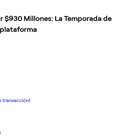
or $930 Millones: La Temporada de
rplataforma
e transacción)
a