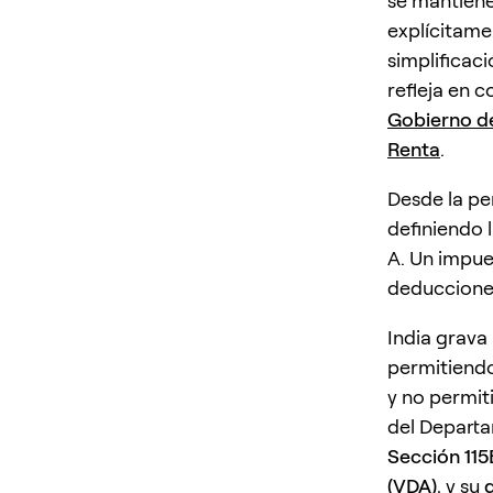
se mantiene
explícitame
simplificac
refleja en 
Gobierno de
Renta
.
Desde la pe
definiendo 
A. Un impue
deducciones
India grava
permitiend
y no permit
del Departa
Sección 11
(VDA)
, y su