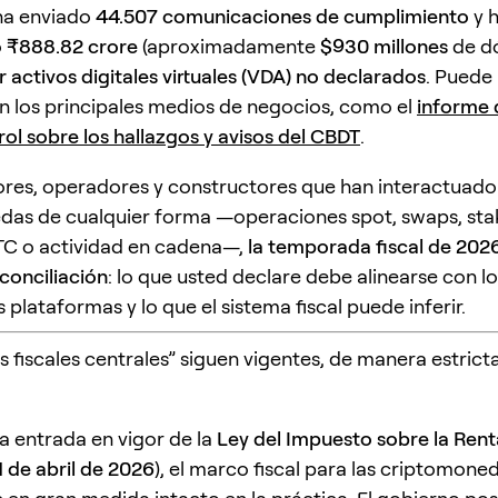
ha enviado
44.507 comunicaciones de cumplimiento
y 
o
₹888.82 crore
(aproximadamente
$930 millones
de dó
 activos digitales virtuales (VDA) no declarados
. Puede 
n los principales medios de negocios, como el
informe 
l sobre los hallazgos y avisos del CBDT
.
ores, operadores y constructores que han interactuado
as de cualquier forma —operaciones spot, swaps, sta
TC o actividad en cadena—,
la temporada fiscal de 2026
 conciliación
: lo que usted declare debe alinearse con l
 plataformas y lo que el sistema fiscal puede inferir.
as fiscales centrales” siguen vigentes, de manera estrict
la entrada en vigor de la
Ley del Impuesto sobre la Ren
1 de abril de 2026
), el marco fiscal para las criptomone