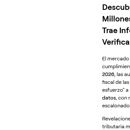
Descubr
Millone
Trae In
Verific
El mercado
cumplimient
2026
, las 
fiscal de l
esfuerzo" a
datos
, con
escalonado
Revelacione
tributaria 