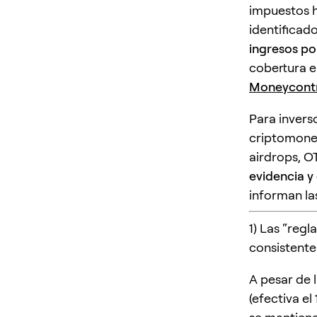
impuestos 
identificad
ingresos por
cobertura e
Moneycontro
Para invers
criptomoned
airdrops, O
evidencia y
informan las
1) Las “regl
consistente
A pesar de 
(efectiva el