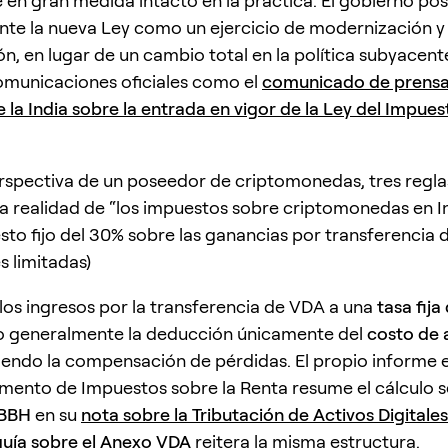
 en gran medida intacto en la práctica. El gobierno po
nte la nueva Ley como un ejercicio de modernización y
ión, en lugar de un cambio total en la política subyacen
comunicaciones oficiales como el
comunicado de prensa
 la India sobre la entrada en vigor de la Ley del Impues
rspectiva de un poseedor de criptomonedas, tres regla
la realidad de “los impuestos sobre criptomonedas en In
sto fijo del 30% sobre las ganancias por transferencia
 limitadas)
 los ingresos por la transferencia de VDA a una
tasa fija
o generalmente la deducción únicamente del
costo de 
iendo la compensación de pérdidas. El propio informe e
mento de Impuestos sobre la Renta resume el cálculo s
5BBH
en su
nota sobre la Tributación de Activos Digitales
guía sobre el Anexo VDA
reitera la misma estructura.