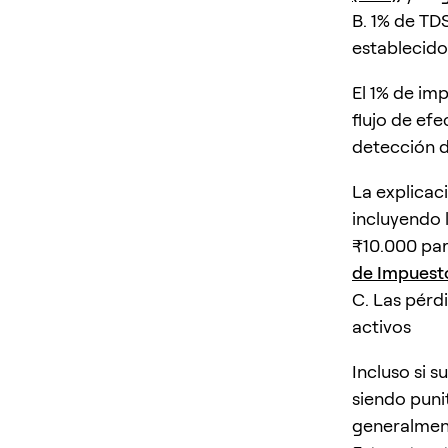
B. 1% de TD
establecido
El 1% de im
flujo de ef
detección d
La explicaci
incluyendo 
₹10.000 par
de Impuesto
C. Las pérd
activos
Incluso si s
siendo puni
generalment