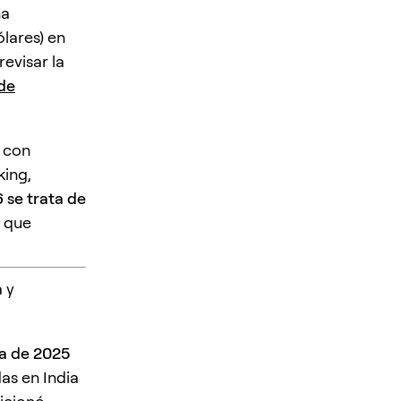
ha
lares) en
revisar la
de
 con
king,
 se trata de
o que
a y
ta de 2025
das en India