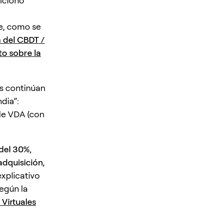
sicionó
te, como se
 del CBDT /
to sobre la
s continúan
dia”:
 de VDA (con
 del 30%
,
adquisición
,
xplicativo
egún la
 Virtuales