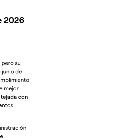
e 2026
 pero su
 junio de
cumplimiento
de mejor
otejada con
entos
inistración
de