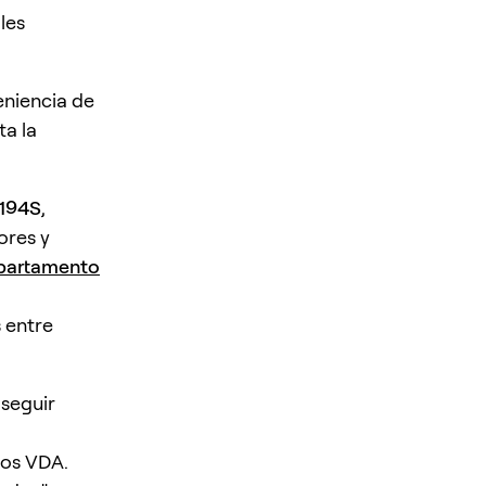
les
eniencia de
ta la
 194S
,
ores y
epartamento
 entre
 seguir
ros VDA.