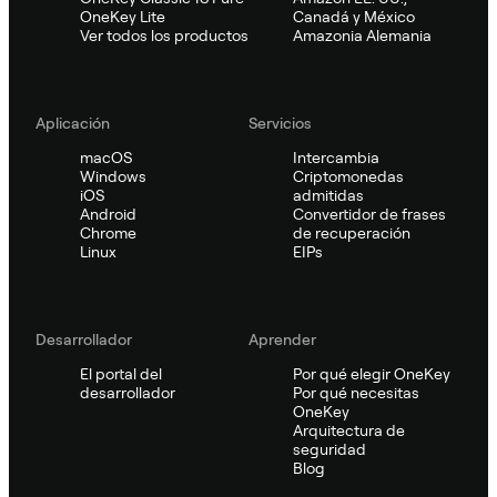
OneKey Lite
Canadá y México
Ver todos los productos
Amazonia Alemania
Aplicación
Servicios
macOS
Intercambia
Windows
Criptomonedas
iOS
admitidas
Android
Convertidor de frases
Chrome
de recuperación
Linux
EIPs
Desarrollador
Aprender
El portal del
Por qué elegir OneKey
desarrollador
Por qué necesitas
OneKey
Arquitectura de
seguridad
Blog