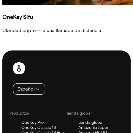
OneKey Sifu
Claridad cripto — a una llamada de distancia.
Preguntar a Sifu
Pie
de
página
Español
Productos
tienda global
OneKey Pro
tienda global
OneKey Classic 1S
Amazonia Japón
OneKey Classic 1S Pure
Amazon EE. UU.,