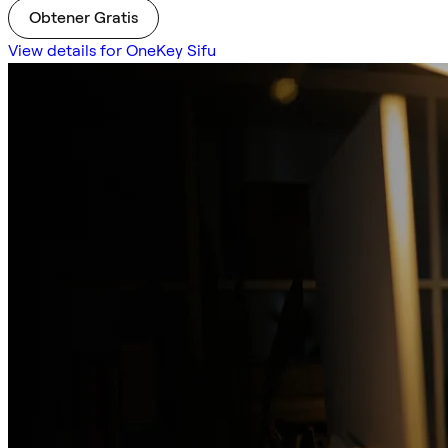
Obtener Gratis
View details for OneKey Sifu