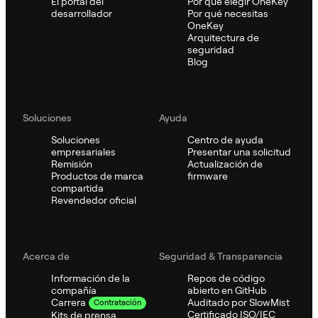
El portal del
Por qué elegir OneKey
desarrollador
Por qué necesitas
OneKey
Arquitectura de
seguridad
Blog
Soluciones
Ayuda
Soluciones
Centro de ayuda
empresariales
Presentar una solicitud
Remisión
Actualización de
Productos de marca
firmware
compartida
Revendedor oficial
Acerca de
Seguridad & Transparencia
Información de la
Repos de código
compañía
abierto en GitHub
Auditado por SlowMist
Carrera
Contratación
Certificado ISO/IEC
Kits de prensa