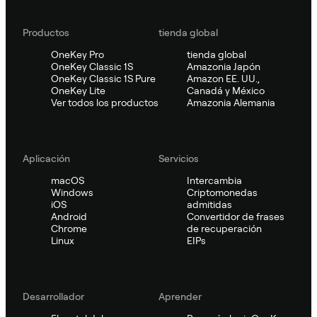
Productos
tienda global
OneKey Pro
tienda global
OneKey Classic 1S
Amazonia Japón
OneKey Classic 1S Pure
Amazon EE. UU.,
OneKey Lite
Canadá y México
Ver todos los productos
Amazonia Alemania
Aplicación
Servicios
macOS
Intercambia
Windows
Criptomonedas
iOS
admitidas
Android
Convertidor de frases
Chrome
de recuperación
Linux
EIPs
Desarrollador
Aprender