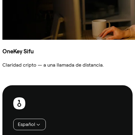
OneKey Sifu
Claridad cripto — a una llamada de distancia.
Preguntar a Sifu
Pie
de
página
Español