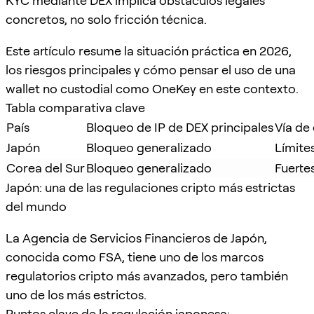
KYC mediante DEX implica obstáculos legales
concretos, no solo fricción técnica.
Este artículo resume la situación práctica en 2026,
los riesgos principales y cómo pensar el uso de una
wallet no custodial como OneKey en este contexto.
Tabla comparativa clave
País
Bloqueo de IP de DEX principales
Vía de
Japón
Bloqueo generalizado
Límite
Corea del Sur
Bloqueo generalizado
Fuertes
Japón: una de las regulaciones cripto más estrictas
del mundo
La Agencia de Servicios Financieros de Japón,
conocida como FSA, tiene uno de los marcos
regulatorios cripto más avanzados, pero también
uno de los más estrictos.
Puntos clave de la regulación japonesa: