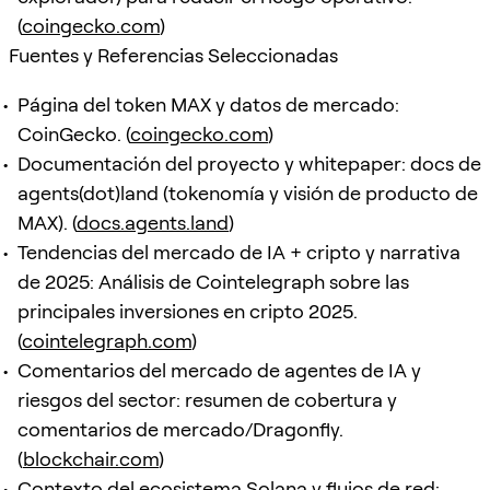
(
coingecko.com
)
Fuentes y Referencias Seleccionadas
Página del token MAX y datos de mercado:
CoinGecko. (
coingecko.com
)
Documentación del proyecto y whitepaper: docs de
agents(dot)land (tokenomía y visión de producto de
MAX). (
docs.agents.land
)
Tendencias del mercado de IA + cripto y narrativa
de 2025: Análisis de Cointelegraph sobre las
principales inversiones en cripto 2025.
(
cointelegraph.com
)
Comentarios del mercado de agentes de IA y
riesgos del sector: resumen de cobertura y
comentarios de mercado/Dragonfly.
(
blockchair.com
)
Contexto del ecosistema Solana y flujos de red: