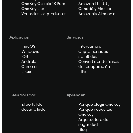
OneKey Classic 1S Pure
Amazon EE. UU.,
OneKey Lite
Canadá y México
Ver todos los productos
Amazonia Alemania
Aplicación
Servicios
macOS
Intercambia
Windows
Criptomonedas
iOS
admitidas
Android
Convertidor de frases
Chrome
de recuperación
Linux
EIPs
Desarrollador
Aprender
El portal del
Por qué elegir OneKey
desarrollador
Por qué necesitas
OneKey
Arquitectura de
seguridad
Blog