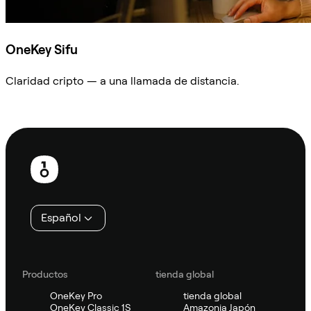
OneKey Sifu
Claridad cripto — a una llamada de distancia.
Preguntar a Sifu
Pie
de
página
Español
Productos
tienda global
OneKey Pro
tienda global
OneKey Classic 1S
Amazonia Japón