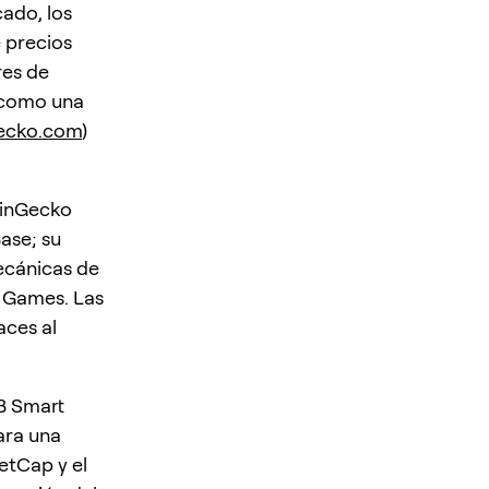
cado, los
e precios
res de
o como una
ecko.com
)
oinGecko
ase; su
mecánicas de
p Games. Las
aces al
NB Smart
ara una
etCap y el