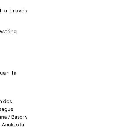
l a través
esting
uar la
n dos
League
na / Base; y
 Analizo la