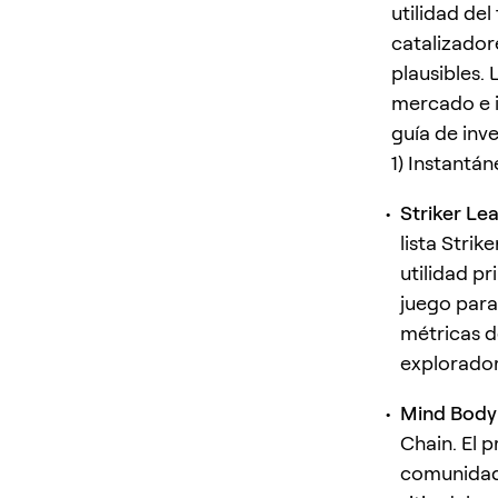
utilidad de
catalizadore
plausibles.
mercado e i
guía de inv
1) Instantá
Striker Le
lista Stri
utilidad pr
juego para
métricas d
explorador
Mind Body
Chain. El 
comunidad 