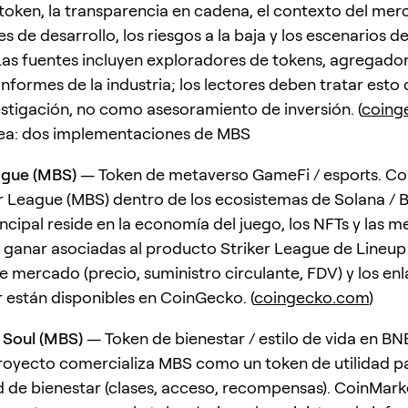
l token, la transparencia en cadena, el contexto del mer
s de desarrollo, los riesgos a la baja y los escenarios d
 Las fuentes incluyen exploradores de tokens, agregado
nformes de la industria; los lectores deben tratar est
estigación, no como asesoramiento de inversión. (
coing
nea: dos implementaciones de MBS
ague (MBS)
— Token de metaverso GameFi / esports. C
ker League (MBS) dentro de los ecosistemas de Solana / B
incipal reside en la economía del juego, los NFTs y las 
 ganar asociadas al producto Striker League de Lineu
e mercado (precio, suministro circulante, FDV) y los enl
 están disponibles en CoinGecko. (
coingecko.com
)
 Soul (MBS)
— Token de bienestar / estilo de vida en B
proyecto comercializa MBS como un token de utilidad p
de bienestar (clases, acceso, recompensas). CoinMark