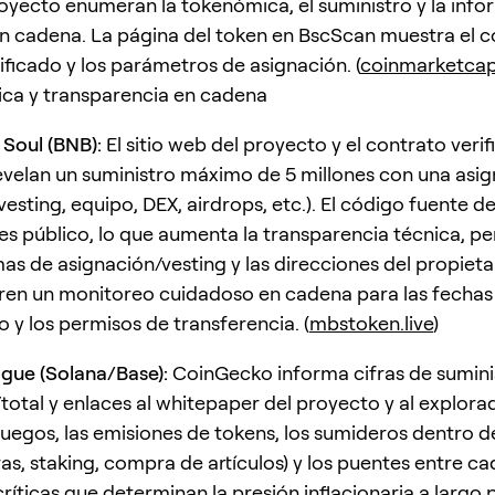
proyecto enumeran la tokenómica, el suministro y la info
n cadena. La página del token en BscScan muestra el c
ificado y los parámetros de asignación. (
coinmarketca
ca y transparencia en cadena
Soul (BNB):
El sitio web del proyecto y el contrato veri
velan un suministro máximo de 5 millones con una asi
vesting, equipo, DEX, airdrops, etc.). El código fuente d
 es público, lo que aumenta la transparencia técnica, pe
s de asignación/vesting y las direcciones del propieta
ren un monitoreo cuidadoso en cadena para las fechas
 y los permisos de transferencia. (
mbstoken.live
)
ague (Solana/Base):
CoinGecko informa cifras de sumini
total y enlaces al whitepaper del proyecto y al explorad
juegos, las emisiones de tokens, los sumideros dentro d
s, staking, compra de artículos) y los puentes entre c
críticas que determinan la presión inflacionaria a largo 