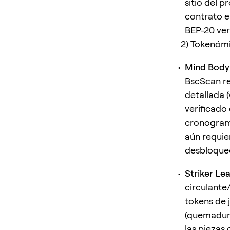
sitio del 
contrato e
BEP-20 ver
2) Tokenómi
Mind Body 
BscScan re
detallada (
verificado
cronograma
aún requie
desbloqueo
Striker Le
circulante/
tokens de 
(quemadura
las piezas 