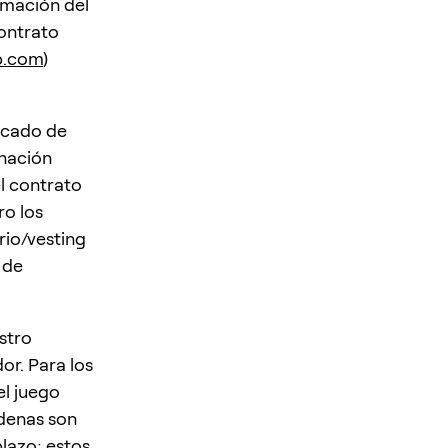
rmación del
ontrato
p.com
)
ficado de
gnación
el contrato
ro los
rio/vesting
 de
stro
or. Para los
el juego
adenas son
plazo; estos