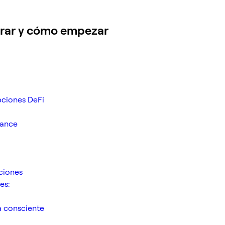
erar y cómo empezar
pciones DeFi
nance
ciones
es:
a consciente