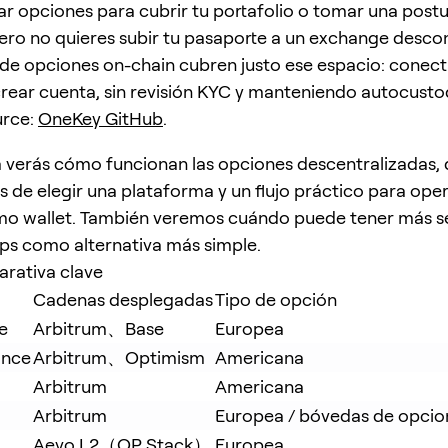
ar opciones para cubrir tu portafolio o tomar una postu
ro no quieres subir tu pasaporte a un exchange desco
de opciones on-chain cubren justo ese espacio: conecta
crear cuenta, sin revisión KYC y manteniendo autocusto
urce:
OneKey GitHub
.
a verás cómo funcionan las opciones descentralizadas,
es de elegir una plataforma y un flujo práctico para op
o wallet. También veremos cuándo puede tener más se
s como alternativa más simple.
rativa clave
Cadenas desplegadas
Tipo de opción
e
Arbitrum、Base
Europea
ance
Arbitrum、Optimism
Americana
Arbitrum
Americana
Arbitrum
Europea / bóvedas de opcio
Aevo L2（OP Stack）
Europea