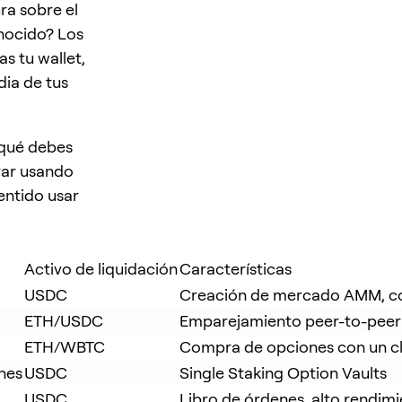
ra sobre el
nocido? Los
s tu wallet,
dia de tus
 qué debes
erar usando
ntido usar
Activo de liquidación
Características
USDC
Creación de mercado AMM, con
ETH/USDC
Emparejamiento peer-to-peer 
ETH/WBTC
Compra de opciones con un cl
nes
USDC
Single Staking Option Vaults
USDC
Libro de órdenes, alto rendim