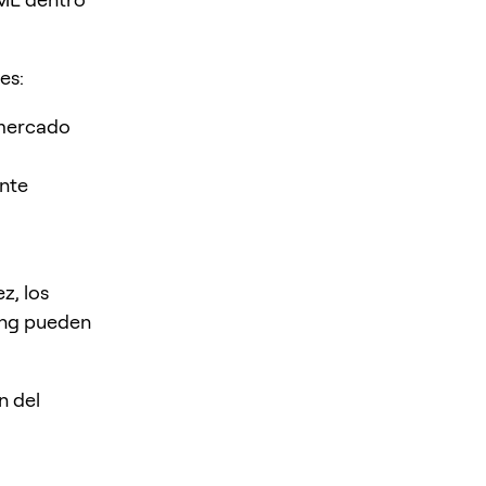
es:
 mercado
nte
z, los
ding pueden
n del