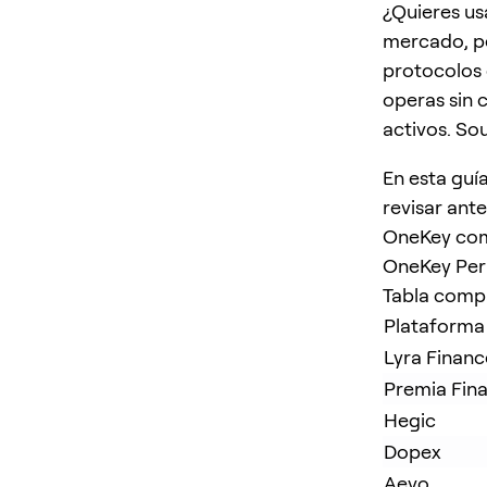
¿Quieres us
mercado, pe
protocolos 
operas sin 
activos. So
En esta guí
revisar ant
OneKey com
OneKey Perp
Tabla compa
Plataforma
Lyra Financ
Premia Fin
Hegic
Dopex
Aevo