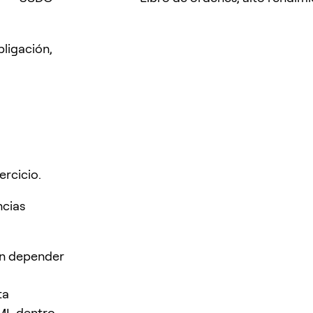
bligación,
ercicio.
ncias
sin depender
ta
AML dentro