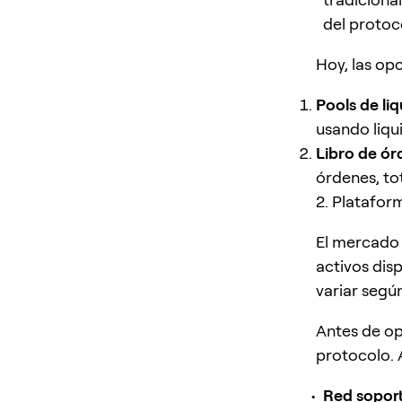
del protoc
Hoy, las op
Pools de li
usando liqu
Libro de ór
órdenes, to
2. Platafor
El mercado 
activos dis
variar segú
Antes de op
protocolo. 
Red sopor