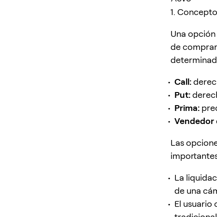
1. Concepto
Una opción 
de comprar 
determinad
Call:
derech
Put:
derech
Prima:
prec
Vendedor d
Las opcione
importantes
La liquida
de una cá
El usuario
tradiciona