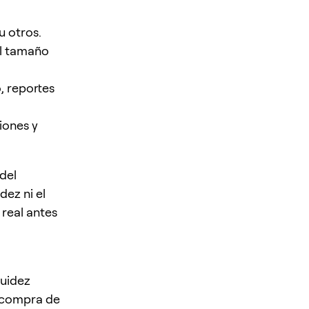
u otros.
el tamaño
, reportes
iones y
del
dez ni el
real antes
quidez
 compra de