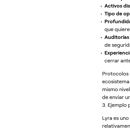
Activos di
Tipo de op
Profundida
que quiere
Auditorías
de seguri
Experienci
cerrar ant
Protocolos 
ecosistema 
mismo nivel
de enviar u
3. Ejemplo 
Lyra es uno
relativame