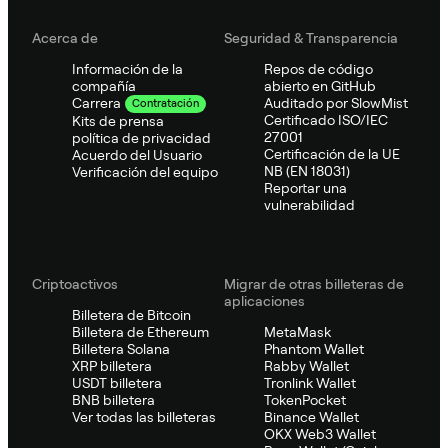
Acerca de
Seguridad & Transparencia
Información de la
Repos de código
compañía
abierto en GitHub
Auditado por SlowMist
Carrera
Contratación
Certificado ISO/IEC
Kits de prensa
27001
política de privacidad
Certificación de la UE
Acuerdo del Usuario
NB (EN 18031)
Verificación del equipo
Reportar una
vulnerabilidad
Criptoactivos
Migrar de otras billeteras de
aplicaciones
Billetera de Bitcoin
Billetera de Ethereum
MetaMask
Billetera Solana
Phantom Wallet
XRP billetera
Rabby Wallet
USDT billetera
Tronlink Wallet
BNB billetera
TokenPocket
Ver todas las billeteras
Binance Wallet
OKX Web3 Wallet