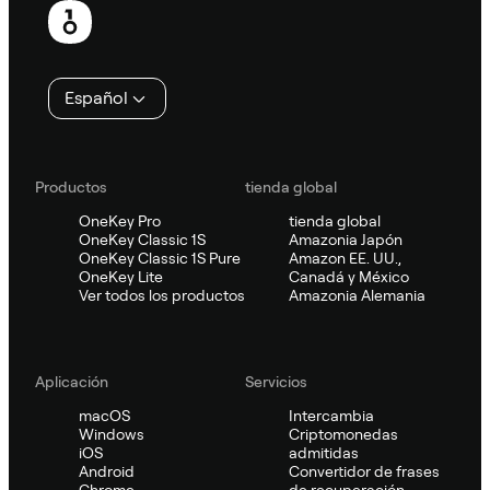
de
página
Español
Productos
tienda global
OneKey Pro
tienda global
OneKey Classic 1S
Amazonia Japón
OneKey Classic 1S Pure
Amazon EE. UU.,
OneKey Lite
Canadá y México
Ver todos los productos
Amazonia Alemania
Aplicación
Servicios
macOS
Intercambia
Windows
Criptomonedas
iOS
admitidas
Android
Convertidor de frases
Chrome
de recuperación