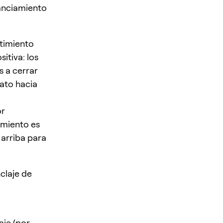
nanciamiento
timiento
itiva: los
s a cerrar
rato hacia
or
amiento es
 arriba para
claje de
je (por