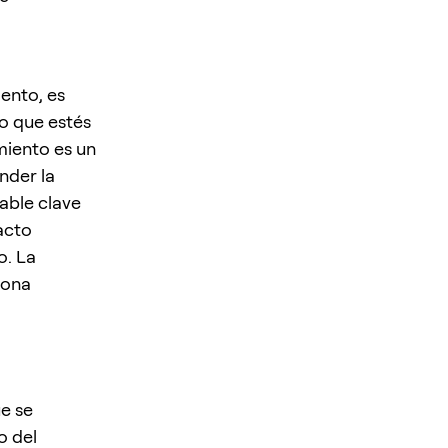
iento, es
o que estés
miento es un
nder la
iable clave
acto
o. La
iona
e se
o del