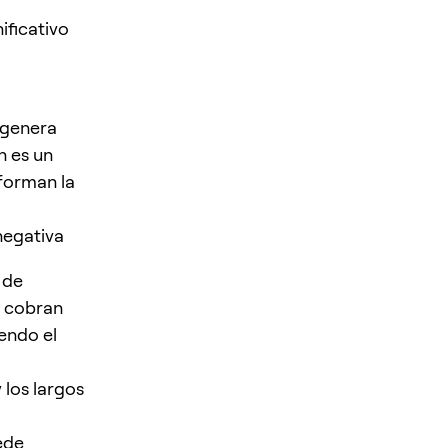
ificativo
 genera
n es un
nforman la
negativa
 de
s cobran
endo el
 los largos
ede