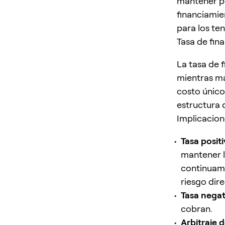
mantener po
financiamie
para los te
Tasa de fin
La tasa de 
mientras ma
costo único
estructura 
Implicacion
Tasa posit
mantener l
continuame
riesgo dire
Tasa negat
cobran.
Arbitraje 