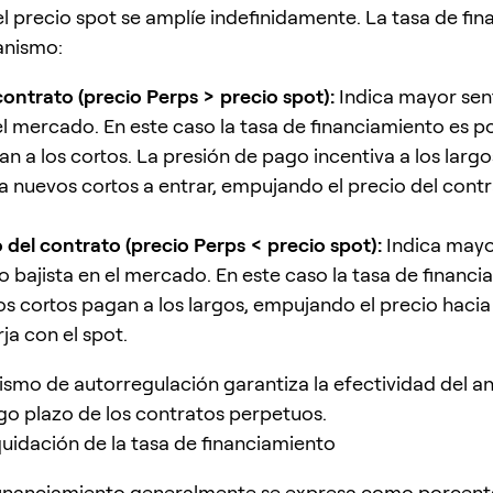
el precio spot se amplíe indefinidamente. La tasa de fi
anismo:
contrato (precio Perps > precio spot):
Indica mayor sen
el mercado. En este caso la tasa de financiamiento es pos
n a los cortos. La presión de pago incentiva a los largo
 a nuevos cortos a entrar, empujando el precio del cont
del contrato (precio Perps < precio spot):
Indica may
o bajista en el mercado. En este caso la tasa de financi
los cortos pagan a los largos, empujando el precio hacia
ja con el spot.
smo de autorregulación garantiza la efectividad del an
rgo plazo de los contratos perpetuos.
iquidación de la tasa de financiamiento
financiamiento generalmente se expresa como porcenta