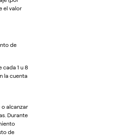
 el valor
ento de
 cada 1 u 8
n la cuenta
 o alcanzar
as. Durante
miento
sto de