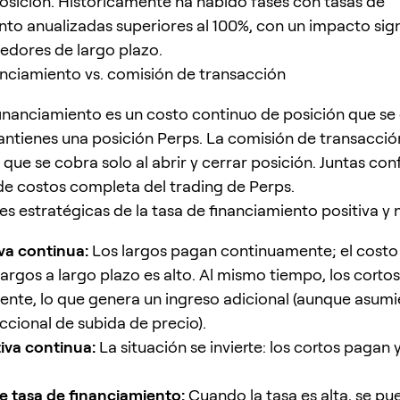
sición. Históricamente ha habido fases con tasas de
nto anualizadas superiores al 100%, con un impacto sign
nedores de largo plazo.
anciamiento vs. comisión de transacción
financiamiento es un costo continuo de posición que se
ntienes una posición Perps. La comisión de transacció
 que se cobra solo al abrir y cerrar posición. Juntas co
de costos completa del trading de Perps.
es estratégicas de la tasa de financiamiento positiva y 
iva continua:
Los largos pagan continuamente; el costo
argos a largo plazo es alto. Al mismo tiempo, los corto
nte, lo que genera un ingreso adicional (aunque asumi
ccional de subida de precio).
iva continua:
La situación se invierte: los cortos pagan y
de tasa de financiamiento:
Cuando la tasa es alta, se pu