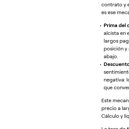
contrato y 
es ese mec
Prima del 
alcista en 
largos paga
posición y
abajo.
Descuento 
sentimient
negativa: 
que conver
Este mecani
precio a la
Cálculo y l
La tasa de 