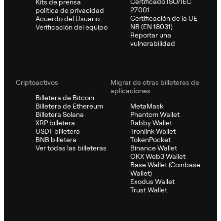
Certificado ISO/IEC
Kits de prensa
27001
política de privacidad
Certificación de la UE
Acuerdo del Usuario
NB (EN 18031)
Verificación del equipo
Reportar una
vulnerabilidad
Criptoactivos
Migrar de otras billeteras de
aplicaciones
Billetera de Bitcoin
Billetera de Ethereum
MetaMask
Billetera Solana
Phantom Wallet
XRP billetera
Rabby Wallet
USDT billetera
Tronlink Wallet
BNB billetera
TokenPocket
Ver todas las billeteras
Binance Wallet
OKX Web3 Wallet
Base Wallet (Coinbase
Wallet)
Exodus Wallet
Trust Wallet