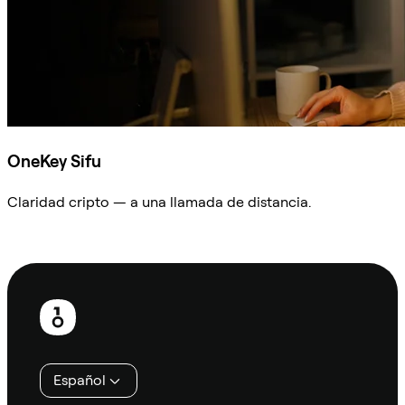
OneKey Sifu
Claridad cripto — a una llamada de distancia.
Preguntar a Sifu
Pie
de
página
Español