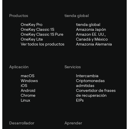
Productos
tienda global
OneKey Pro
tienda global
OneKey Classic 1S
Amazonia Japón
OneKey Classic 1S Pure
Amazon EE. UU.,
OneKey Lite
Canadá y México
Ver todos los productos
Amazonia Alemania
Aplicación
Servicios
macOS
Intercambia
Windows
Criptomonedas
iOS
admitidas
Android
Convertidor de frases
Chrome
de recuperación
Linux
EIPs
Desarrollador
Aprender