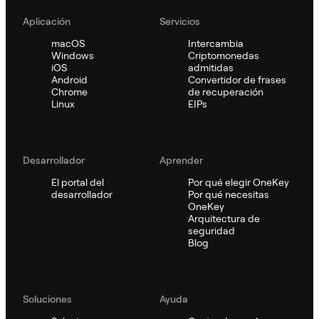
Aplicación
Servicios
macOS
Intercambia
Windows
Criptomonedas
iOS
admitidas
Android
Convertidor de frases
Chrome
de recuperación
Linux
EIPs
Desarrollador
Aprender
El portal del
Por qué elegir OneKey
desarrollador
Por qué necesitas
OneKey
Arquitectura de
seguridad
Blog
Soluciones
Ayuda