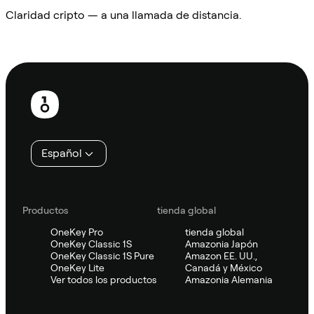
Claridad cripto — a una llamada de distancia.
Preguntar a Sifu
Pie
de
página
Español
Productos
tienda global
OneKey Pro
tienda global
OneKey Classic 1S
Amazonia Japón
OneKey Classic 1S Pure
Amazon EE. UU.,
OneKey Lite
Canadá y México
Ver todos los productos
Amazonia Alemania