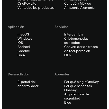
OneKey Lite
Canadá y México
Ver todos los productos
Amazonia Alemania
Aplicación
Servicios
macOS
Intercambia
Windows
Criptomonedas
iOS
admitidas
Android
Convertidor de frases
Chrome
de recuperación
Linux
EIPs
Desarrollador
Aprender
El portal del
Por qué elegir OneKey
desarrollador
Por qué necesitas
OneKey
Arquitectura de
seguridad
Blog