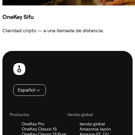
OneKey Sifu
Claridad cripto — a una llamada de distancia.
Preguntar a Sifu
Pie
de
página
Español
Productos
tienda global
OneKey Pro
tienda global
OneKey Classic 1S
Amazonia Japón
OneKey Classic 1S Pure
Amazon EE. UU.,